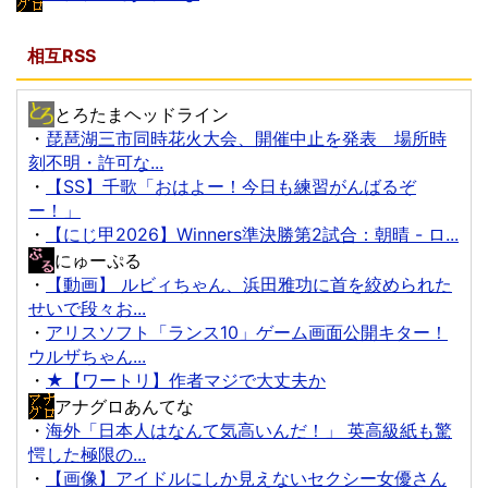
相互RSS
とろたまヘッドライン
・
琵琶湖三市同時花火大会、開催中止を発表 場所時
刻不明・許可な...
・
【SS】千歌「おはよー！今日も練習がんばるぞ
ー！」
・
【にじ甲2026】Winners準決勝第2試合：朝晴 - ロ...
にゅーぷる
・
【動画】 ルビィちゃん、浜田雅功に首を絞められた
せいで段々お...
・
アリスソフト「ランス10」ゲーム画面公開キター！
ウルザちゃん...
・
★【ワートリ】作者マジで大丈夫か
アナグロあんてな
・
海外「日本人はなんて気高いんだ！」 英高級紙も驚
愕した極限の...
・
【画像】アイドルにしか見えないセクシー女優さん