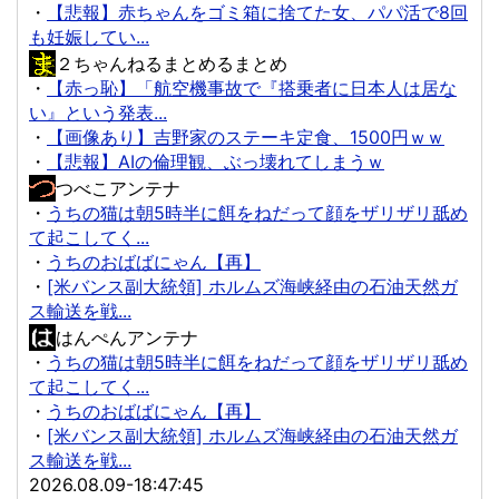
・
【悲報】赤ちゃんをゴミ箱に捨てた女、パパ活で8回
も妊娠してい...
２ちゃんねるまとめるまとめ
・
【赤っ恥】「航空機事故で『搭乗者に日本人は居な
い』という発表...
・
【画像あり】吉野家のステーキ定食、1500円ｗｗ
・
【悲報】AIの倫理観、ぶっ壊れてしまうｗ
つべこアンテナ
・
うちの猫は朝5時半に餌をねだって顔をザリザリ舐め
て起こしてく...
・
うちのおばばにゃん【再】
・
[米バンス副大統領] ホルムズ海峡経由の石油天然ガ
ス輸送を戦...
はんぺんアンテナ
・
うちの猫は朝5時半に餌をねだって顔をザリザリ舐め
て起こしてく...
・
うちのおばばにゃん【再】
・
[米バンス副大統領] ホルムズ海峡経由の石油天然ガ
ス輸送を戦...
2026.08.09-18:47:45