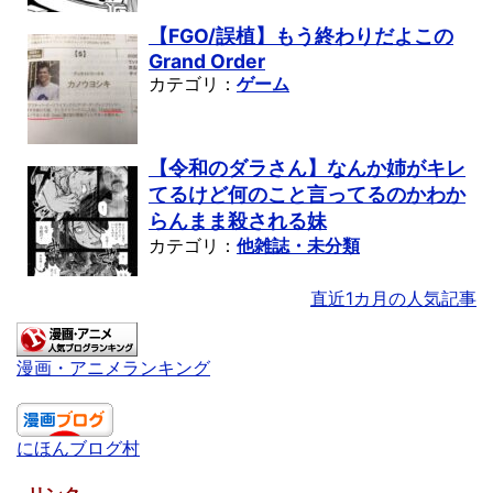
【FGO/誤植】もう終わりだよこの
Grand Order
カテゴリ：
ゲーム
【令和のダラさん】なんか姉がキレ
てるけど何のこと言ってるのかわか
らんまま殺される妹
カテゴリ：
他雑誌・未分類
直近1カ月の人気記事
漫画・アニメランキング
にほんブログ村