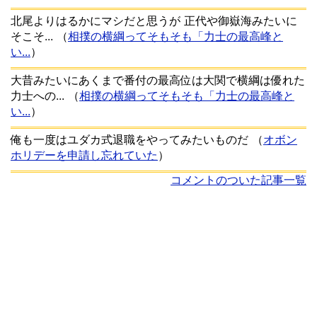
北尾よりはるかにマシだと思うが 正代や御嶽海みたいに
そこそ...
（
相撲の横綱ってそもそも「力士の最高峰と
い...
）
大昔みたいにあくまで番付の最高位は大関で横綱は優れた
力士への...
（
相撲の横綱ってそもそも「力士の最高峰と
い...
）
俺も一度はユダカ式退職をやってみたいものだ
（
オボン
ホリデーを申請し忘れていた
）
コメントのついた記事一覧