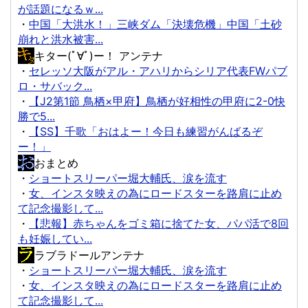
が話題になるｗ...
・
中国「大洪水！」三峡ダム「決壊危機」中国「土砂
崩れと洪水被害...
キター(ﾟ∀ﾟ)ー！ アンテナ
・
セレッソ大阪がアル・アハリからシリア代表FWパブ
ロ・サバック...
・
【J2第1節 鳥栖×甲府】鳥栖が好相性の甲府に2-0快
勝で5...
・
【SS】千歌「おはよー！今日も練習がんばるぞ
ー！」
おまとめ
・
ショートスリーパー堀大輔氏、涙を流す
・
女、インスタ映えの為にロードスターを路肩に止め
て記念撮影して...
・
【悲報】赤ちゃんをゴミ箱に捨てた女、パパ活で8回
も妊娠してい...
ラブラドールアンテナ
・
ショートスリーパー堀大輔氏、涙を流す
・
女、インスタ映えの為にロードスターを路肩に止め
て記念撮影して...