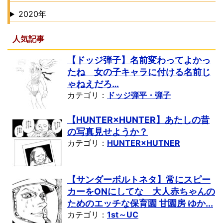
2020年
人気記事
【ドッジ弾子】名前変わってよかっ
たね 女の子キャラに付ける名前じ
ゃねえだろ…
カテゴリ：
ドッジ弾平・弾子
【HUNTER×HUNTER】あたしの昔
の写真見せようか？
カテゴリ：
HUNTER×HUTNER
【サンダーボルトネタ】常にスピー
カーをONにしてな 大人赤ちゃんの
ためのエッチな保育園 甘園房 ゆか...
カテゴリ：
1st～UC