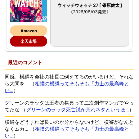
ウィッチウォッチ 27 [ 篠原健太 ]
《2026/08/03発売》
Amazon
楽天市場
最近のコメント
同感。横綱を会社の社長に例えてるのがいるけど、それな
ら大関を...
（
相撲の横綱ってそもそも「力士の最高峰と
い...
）
グリーンのラッタは王者の祭典って二次創作マンガでやっ
てたな
（
グリーンのラッタ死亡説が荒れネタというほ...
）
横綱をどうすれば良いのか分からないけど、横審がなんと
なくムカ...
（
相撲の横綱ってそもそも「力士の最高峰と
い...
）