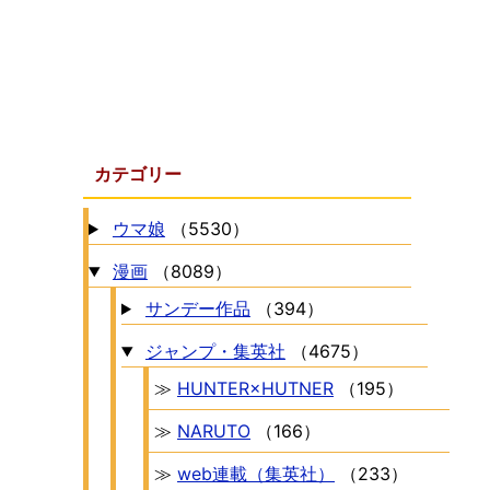
カテゴリー
ウマ娘
（5530）
漫画
（8089）
サンデー作品
（394）
ジャンプ・集英社
（4675）
≫
HUNTER×HUTNER
（195）
≫
NARUTO
（166）
≫
web連載（集英社）
（233）