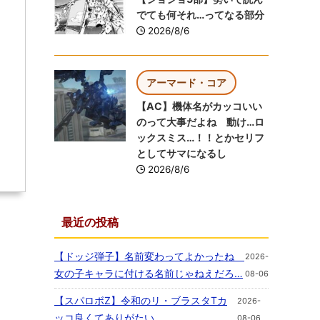
でても何それ…ってなる部分
2026/8/6
アーマード・コア
【AC】機体名がカッコいい
のって大事だよね 動け…ロ
ックスミス…！！とかセリフ
としてサマになるし
2026/8/6
最近の投稿
【ドッジ弾子】名前変わってよかったね
2026-
女の子キャラに付ける名前じゃねえだろ…
08-06
【スパロボZ】令和のリ・ブラスタTカ
2026-
ッコ良くてありがたい
08-06