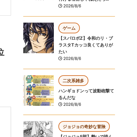
2026/8/6
ゲーム
【スパロボZ】令和のリ・ブ
ラスタTカッコ良くてありが
位
たい
2026/8/6
二次系雑多
ハンギョドンって波動砲撃て
るんだな
2026/8/6
ジョジョの奇妙な冒険
【ジョジョ5部】勢いで読ん