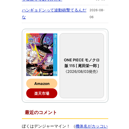
ハンギョドンって波動砲撃てるんだ
2026-08-
な
06
ONE PIECE モノクロ
版 115 [ 尾田栄一郎 ]
《2026/08/03発売》
Amazon
楽天市場
最近のコメント
ぼくはデンジャーマイン！
（
機体名がカッコい