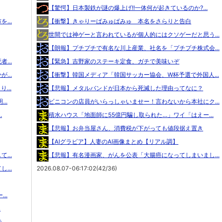
【驚愕】日本製鉄が謎の爆上げ!!一体何が起きているのか?...
...
【衝撃】きゃりーぱみゅぱみゅ 本名をさらりと告白
世間では神ゲーと言われているが個人的にはクソゲーだと思う...
【朗報】プチプチで有名な川上産業、社名を「プチプチ株式会...
...
【緊急】吉野家のステーキ定食、ガチで美味いぞ
...
【衝撃】韓国メディア「韓国サッカー協会、W杯予選で外国人...
...
【悲報】メタルバンドが日本から死滅した理由ってなに？
..
ビニコンの店員がいらっしゃいませー！言わないから本社にク...
.
積水ハウス「地面師に55億円騙し取られた…」ワイ「はえー...
【悲報】お弁当屋さん、消費税が下がっても値段据え置き
【AIグラビア】人妻のAI画像まとめ【リアル調】
...
【悲報】有名漫画家、がんを公表「大腸癌になってしまいまし...
...
2026.08.07-06:17:02(42/36)
..
.
...