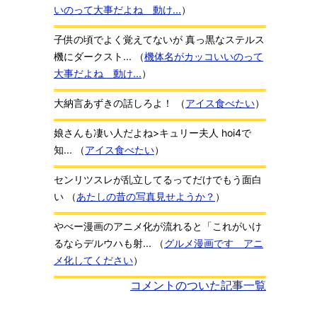
いのって大事だよね 動け...
）
子供の頃でよく覚えてないが 真っ黒なステルス
機にダークスト...
（
機体名がカッコいいのって
大事だよね 動け...
）
大納言あずきの話しろよ！
（
アイス食べたい
）
娘さんも凄い人だよね>キュリー夫人 hoi4で
知...
（
アイス食べたい
）
センリツスレが乱立してるってだけでもう面白
い
（
あたしの昔の写真見せようか？
）
やべー漫画のアニメ化が流れると「これがいけ
るならデルウハも射...
（
グルメ漫画です アニ
メ化してください
）
コメントのついた記事一覧