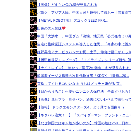
【画像】どえらい○のJSが発見される
パヨク「アジア人民、中国人民と連帯して戦おー！悪政高市を
【METAL ROBOT魂】 ズゴック SEED FRR...
田舎の美人姉妹
中国「大洪水！」中国ダム「決壊」地元民「公式発表より死者
自宅に指紋認証システムを導入した住民、「今家の中に誰かが
姫野美南アナ ピタパンのお尻、土手、仰向け巨○がくっきり
【機甲創世記モスピーダ】 「トイライズ」シリーズ新作【明.
【ナイトレイン】 1年やって深度2の雑魚ニキが発見される..
韓国型イージス搭載の次世代駆逐艦「KDDX」1番艦…20...
首輪してくれるコいいなあ うちはメッチャ嫌がる 首...
【目からうろこ】生姜やニンニクの保存法「全部すりおろして
【画像】見せブラ・見せパン、過去にないレベルで流行ってし
【朗報】 ドラクエモンスターズ4、どう見ても面白そう
【ネタバレ注意！！】 「スパイダーマン：ブランド・ニュー.
【なぜ韓国にはキム姓が多いのか】 韓国の姓は250、日本..
長野桃羽「嗣永桃子さんと道重さゆみさんに憧れているので、