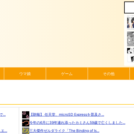
ウマ娘
ゲーム
その他
..
【朗報】 任天堂、microSD Expressを普及さ...
今年の6月に39年連れ添ったカミさん59歳で亡くしました...
...
三大傑作ゼルダライク「The Binding of Is...