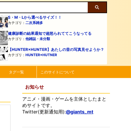
S・M・Lから選べるサイズ！！
カテゴリ：
二次系雑多
健康診断の結果通知で超怒られててこうなってる
カテゴリ：
他雑誌・未分類
【HUNTER×HUNTER】あたしの昔の写真見せようか？
カテゴリ：
HUNTER×HUTNER
タグ一覧
このサイトについて
お知らせ
アニメ・漫画・ゲームを主体としたまと
めサイトです。
Twitter(更新通知用):
@giants_mt