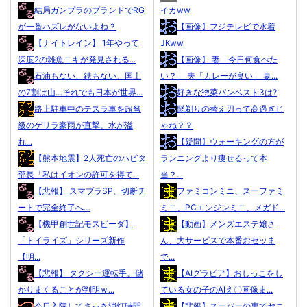
結局ガンプラのブランドでRG
イカww
が一番ハズレがないよね？
【画像】フジテレビで水着
【ナイトレイン】 1年やって
JKww
深度2の雑魚ニキが発見される...
【画像】 妻「今日何食べた
石油もない、鉄もない、国土
い？」 夫「カレーが良い」 妻...
の7割は山…それでも日本が世界...
好きな惣菜パンベスト3は?
路上駐車中のテスラ車を超弩
髭剃りの替え刃って高過ぎじ
級のゲリラ豪雨が直撃、水が溢
ゃね？？
れ...
【疑問】ウォーキングの方が
【熊本地震】2人死亡のハビタ
ランニングより痩せるって本
部長「私はイオンの許可を得て...
当？...
【悲報】 スマブラSP、切断チ
ファミコンミニ、スーファミ
ートで完全終了へ…
ミニ、PCエンジンミニ、メガド...
【機甲創世記モスピーダ】
【動画】メンズエステ嬢さ
「トイライズ」シリーズ新作
ん、大サービスで本番おセッま
【明...
で...
【悲報】 タクシー運転手、儲
【AIグラビア】おしっこをし
かりまくることが判明ｗ...
ている女の子のAIえ〇画像ま...
今日入院してさっき消灯時間
【悲報】スーパーの裏でヤニ