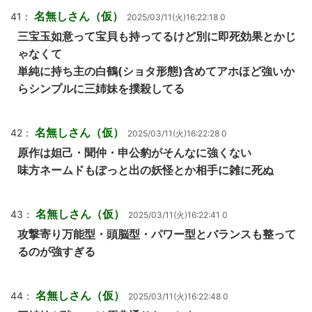
名無しさん（仮）
41：
2025/03/11(火)16:22:18 0
三宝玉如意って宝貝も持ってるけど別に即死効果とかじ
ゃなくて
単純に持ち主の白鶴(ショタ形態)含めてアホほど強いか
らシンプルに三姉妹を撲殺してる
名無しさん（仮）
42：
2025/03/11(火)16:22:28 0
原作は妲己・聞仲・申公豹がそんなに強くない
味方ネームドもぽっと出の妖怪とか相手に雑に死ぬ
名無しさん（仮）
43：
2025/03/11(火)16:22:41 0
攻撃寄り万能型・頭脳型・パワー型とバランスも整って
るのが強すぎる
名無しさん（仮）
44：
2025/03/11(火)16:22:48 0