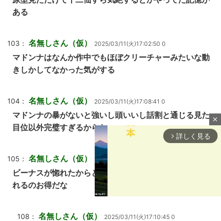
ある
名無しさん（仮）
103：
2025/03/11(火)17:02:50 0
マドンナはなんか作中でもほぼクリーチャーみたいな動
きしかしてなかった気がする
名無しさん（仮）
104：
2025/03/11(火)17:08:41 0
マドンナの暴がないと強いし頭いいし話割と通じる見た
close
目位以外完璧すぎるからな…
詳しく見る
arrow_forward_ios
名無しさん（仮）
105：
2025/03/11(火)17:09:24 0
ビーナスが惚れたからとはいえ3人とも味方についてく
れるのお得だな
名無しさん（仮）
108：
2025/03/11(火)17:10:45 0