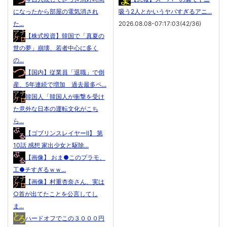
になったから部屋の電気消され
吸う2人とかいうヤバすぎるアニ...
た...
2026.08.08-07:17:03(42/36)
【株式投資】韓国で「真夏の
世の夢」崩壊、若者中心に多く
の...
【国内】従業員「退職」で倒
産、5年連続で増加 過去最多ペ...
韓国人「韓国人が衝撃を受け
た意外な日本の運転文化がこち
ら...
【ゴブリンスレイヤーⅡ】 第
10話 感想 家出少女と駆除...
【画像】 おま●このプラモ、
工●チすぎるｗｗ...
【画像】村重杏奈さん、実は
○首が出てたことを公言してし
ま...
ハードオフでこの３０００円