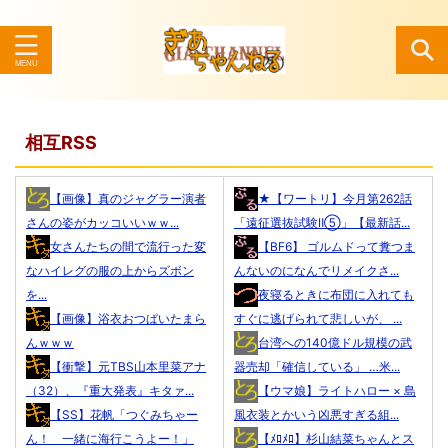
検索
相互RSS
【画像】真のジャグラー演者
★【ワートリ】今月第262話
さんの姿がカッコいいｗｗ...
「遠征選抜試験Ⅱ⑤」【最新話...
女さんたちの間で流行った変
【BF6】 ゴルムドって糞つま
なハイレグの服の上からズボン
んないのになんでリメイクさ...
を...
夜寝るときに布団に入れても
【画像】浴衣おつぱいたまら
すぐに逃げられて悲しいが、 ...
んｗｗｗ
台湾への140億ドル規模の武
【衝撃】元TBS山本里菜アナ
器売却「確信している」 …米...
（32）、『重大発表』キタァ...
【ウマ娘】ライトハロー × 島
【SS】花帆「つぐみちゃー
風衣装とかいう凶悪すぎる組...
ん！ 一緒に海行こうよー！」
【ﾒﾛﾒﾛ】杉山結菜ちゃんとス