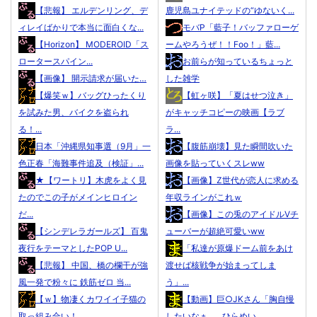
【悲報】 エルデンリング、デ
鹿児島ユナイテッドの“ゆないく...
ィレイばかりで本当に面白くな...
モバP「藍子！バッファローゲ
【Horizon】 MODEROID「ス
ームやろうぜ！！Foo！」藍...
ロータースパイン...
お前らが知っているちょっと
【画像】 開示請求が届いた…
した雑学
【爆笑ｗ】バッグひったくり
【虹ヶ咲】「夏はせつ泣き」
を試みた男、バイクを盗られ
がキャッチコピーの映画【ラブ
る！...
ラ...
日本「沖縄県知事選（9月」一
【腹筋崩壊】見た瞬間吹いた
色正春「海難事件追及（検証」...
画像を貼っていくスレww
★【ワートリ】木虎をよく見
【画像】Z世代が恋人に求める
たのでこの子がメインヒロイン
年収ラインがこれｗ
だ...
【画像】この兎のアイドルVチ
【シンデレラガールズ】 百鬼
ューバーが超絶可愛いww
夜行をテーマとしたPOP U...
「私達が原爆ドーム前をあけ
【悲報】 中国、橋の欄干が強
渡せば核戦争が始まってしま
風一発で粉々に 鉄筋ゼロ 当...
う」...
【ｗ】物凄くカワイイ子猫の
【動画】巨○JKさん「胸自慢
取っ組み合い！
したいなぁ……ひらめい...