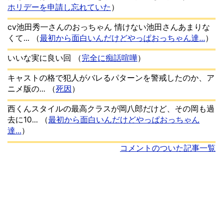
ホリデーを申請し忘れていた
）
cv池田秀一さんのおっちゃん 情けない池田さんあまりな
くて...
（
最初から面白いんだけどやっぱおっちゃん達...
）
いいな実に良い回
（
完全に痴話喧嘩
）
キャストの格で犯人がバレるパターンを警戒したのか、ア
ニメ版の...
（
死因
）
西くんスタイルの最高クラスが岡八郎だけど、その岡も過
去に10...
（
最初から面白いんだけどやっぱおっちゃん
達...
）
コメントのついた記事一覧