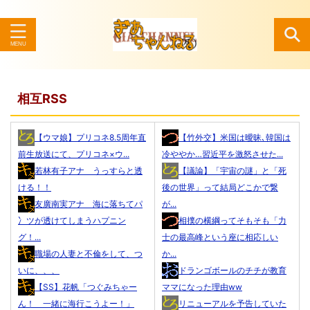
検索
相互RSS
【ウマ娘】プリコネ8.5周年直
【竹外交】米国は曖昧､韓国は
前生放送にて、プリコネ×ウ...
冷ややか…習近平を激怒させた...
若林有子アナ うっすらと透
【議論】「宇宙の謎」と「死
ける！！
後の世界」って結局どこかで繋
友廣南実アナ 海に落ちてパ
が...
冫ツが透けてしまうハプニン
相撲の横綱ってそもそも「力
グ！...
士の最高峰という座に相応しい
職場の人妻と不倫をして、つ
か...
いに、、、
ドランゴボールのチチが教育
【SS】花帆「つぐみちゃー
ママになった理由ww
ん！ 一緒に海行こうよー！」
リニューアルを予告していた