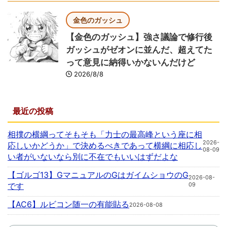
金色のガッシュ
【金色のガッシュ】強さ議論で修行後
ガッシュがゼオンに並んだ、超えてた
って意見に納得いかないんだけど
2026/8/8
最近の投稿
相撲の横綱ってそもそも「力士の最高峰という座に相
2026-
応しいかどうか」で決めるべきであって横綱に相応し
08-09
い者がいないなら別に不在でもいいはずだよな
【ゴルゴ13】GマニュアルのGはガイムショウのG
2026-08-
です
09
【AC6】ルビコン随一の有能貼る
2026-08-08