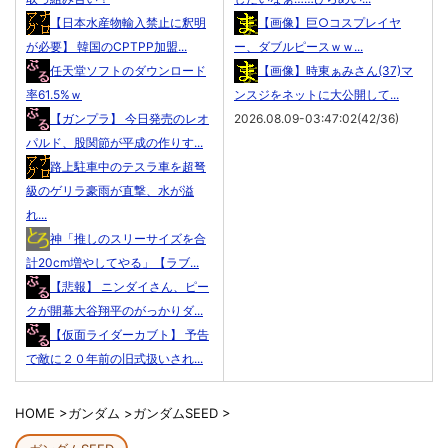
【日本水産物輸入禁止に釈明
【画像】巨○コスプレイヤ
が必要】 韓国のCPTPP加盟...
ー、ダブルピースｗｗ...
任天堂ソフトのダウンロード
【画像】時東ぁみさん(37)マ
率61.5%ｗ
ンスジをネットに大公開して...
【ガンプラ】 今日発売のレオ
2026.08.09-03:47:02(42/36)
パルド、股関節が平成の作りす...
路上駐車中のテスラ車を超弩
級のゲリラ豪雨が直撃、水が溢
れ...
神「推しのスリーサイズを合
計20cm増やしてやる」【ラブ...
【悲報】 ニンダイさん、ピー
クが開幕大谷翔平のがっかりダ...
【仮面ライダーカブト】 予告
で敵に２０年前の旧式扱いされ...
HOME
>
ガンダム
>
ガンダムSEED
>