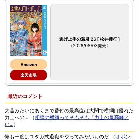
逃げ上手の若君 26 [ 松井優征 ]
《2026/08/03発売》
Amazon
楽天市場
最近のコメント
大昔みたいにあくまで番付の最高位は大関で横綱は優れた
力士への...
（
相撲の横綱ってそもそも「力士の最高峰と
い...
）
俺も一度はユダカ式退職をやってみたいものだ
（
オボン