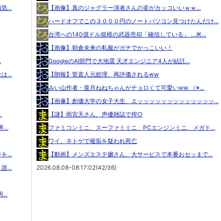
...
【画像】真のジャグラー演者さんの姿がカッコいいｗｗ...
ハードオフでこの３０００円のノートパソコン見つけたんだけ...
台湾への140億ドル規模の武器売却「確信している」 …米...
【画像】朝倉未来の私服がガチでかっこいい！
.
GoogleのAI部門で大地震 天才エンジニア4人が結託...
...
【朗報】菅直人元総理、再評価されるww
みい山作者・亜月ねねちゃんがチョロくて可愛いww （※...
【画像】創価大学の女子大生、エッッッッッッッッッッッッッ...
.
【謎】雨宮天さん、声優雑誌で搾○
..
ファミコンミニ、スーファミミニ、PCエンジンミニ、メガド...
ワイ、ネトゲで複垢を疑われ死亡
...
【動画】メンズエステ嬢さん、大サービスで本番おセッまで...
...
2026.08.08-08:17:02(42/36)
..