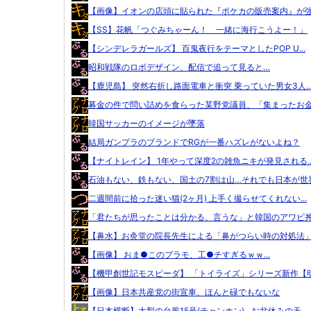
【画像】イオンの店頭に貼られた『ポケカの販売案内』が強気
【SS】花帆「つぐみちゃーん！ 一緒に海行こうよー！」
【シンデレラガールズ】 百鬼夜行をテーマとしたPOP U...
昭和戦隊のロボデザイン、配信で追って見ると…
【鹿児島】 突然右折し路面電車と衝突 乗っていた男女3人..
募金の件で問い詰めを食らった某野党議員、「集まったお金は
韓国サッカーのイメージが墜落
結局ガンプラのブランドでRGが一番ハズレがないよね？
【ナイトレイン】 1年やって深度2の雑魚ニキが発見される..
石油もない、鉄もない、国土の7割は山…それでも日本が世界.
二週間前に拾った迷い猫(2ヶ月) 上手く撮らせてくれない...
「君たちが思ったことは分かる、言うな」と韓国のアワビ丼を
【鼻水】お灸堂の院長先生による「鼻がつらい時の対処法」誰
【画像】 おま●このプラモ、工●チすぎるｗｗ...
【機甲創世記モスピーダ】 「トイライズ」シリーズ新作【明.
【画像】日本共産党の街宣車、ほんと碌でもないな
【日本横断】大型の台風15号(チャンホン)…お盆休みの天...