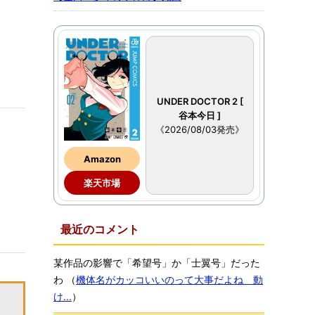
UNDER DOCTOR 2 [
谷本今日 ]
《2026/08/03発売》
Amazon
楽天市場
最近のコメント
某作品の影響で「希望号」か「士翼号」だった
わ
（
機体名がカッコいいのって大事だよね 動
け...
）