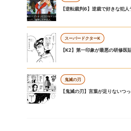
【逆転裁判6】逆裁で好きな犯人
スーパードクターK
【K2】第一印象が最悪の研修医
鬼滅の刃
【鬼滅の刃】言葉が足りないつっ