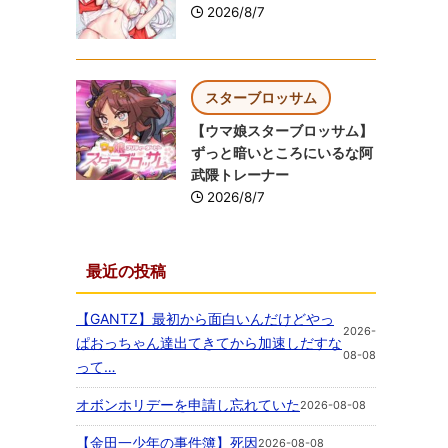
2026/8/7
スターブロッサム
【ウマ娘スターブロッサム】
ずっと暗いところにいるな阿
武隈トレーナー
2026/8/7
最近の投稿
【GANTZ】最初から面白いんだけどやっ
2026-
ぱおっちゃん達出てきてから加速しだすな
08-08
って…
オボンホリデーを申請し忘れていた
2026-08-08
【金田一少年の事件簿】死因
2026-08-08