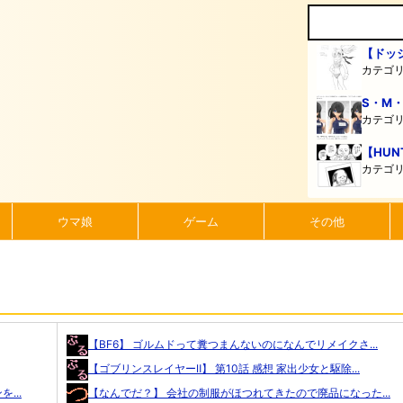
【ドッ
カテゴ
S・M
カテゴ
【HUN
カテゴ
ウマ娘
ゲーム
その他
【BF6】 ゴルムドって糞つまんないのになんでリメイクさ...
【ゴブリンスレイヤーⅡ】 第10話 感想 家出少女と駆除...
...
【なんでだ？】 会社の制服がほつれてきたので廃品になった...