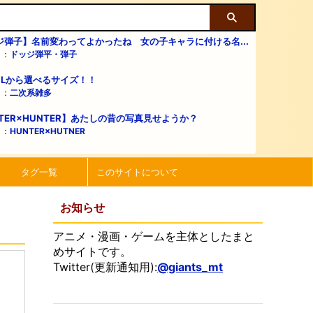
ジ弾子】名前変わってよかったね 女の子キャラに付ける名...
リ：
ドッジ弾平・弾子
・Lから選べるサイズ！！
リ：
二次系雑多
TER×HUNTER】あたしの昔の写真見せようか？
リ：
HUNTER×HUTNER
タグ一覧
このサイトについて
お知らせ
アニメ・漫画・ゲームを主体としたまと
めサイトです。
Twitter(更新通知用):
@giants_mt