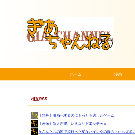
ホーム
漫画
相互RSS
【急募】映画化するのにもっとも適したゲーム
【画像】新人声優、いきなりドヱッチｗｗ
女さんたちの間で流行った変なハイレグの服の上からズボンを