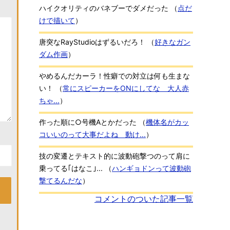
ハイクオリティのバネブーでダメだった
（
点だ
けで描いて
）
唐突なRayStudioはずるいだろ！
（
好きなガン
ダム作画
）
やめるんだカーラ！性癖での対立は何も生まな
い！
（
常にスピーカーをONにしてな 大人赤
ちゃ...
）
作った順に○号機Aとかだった
（
機体名がカッ
コいいのって大事だよね 動け...
）
技の変遷とテキスト的に波動砲撃つのって肩に
乗ってる｢はなこ｣...
（
ハンギョドンって波動砲
撃てるんだな
）
コメントのついた記事一覧