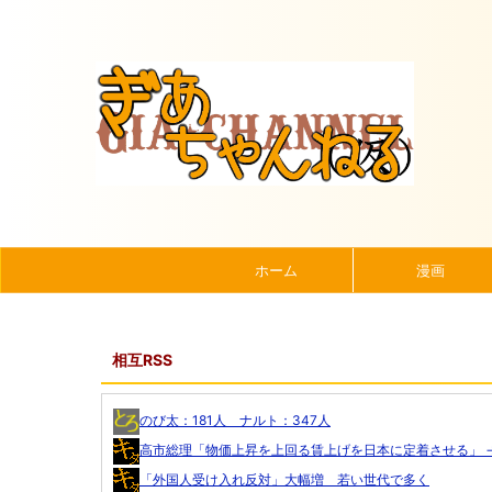
ホーム
漫画
相互RSS
のび太：181人 ナルト：347人
高市総理「物価上昇を上回る賃上げを日本に定着させる」 →.
「外国人受け入れ反対」大幅増 若い世代で多く