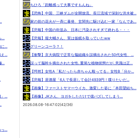
ちひろ「距離感って大事ですもんね」
【恐怖】中国、三峡ダムが全開放流。長江流域で深刻な洪水被...
.
家の前の花火が一斉に暴発、玄関先に駆け込む一家「なんであ...
【悲報】中国の街並み、日本に汚染されすぎて終わる・・・
..
【悲報】堀大輔さん、実は仮眠を取っていたww
...
グリーンコーラ？！
...
【衝撃】京大病院で正常な脳組織を誤摘出された50代女性、...
..
誤って脳幹を摘出された女性､重篤な植物状態だが､意識は正...
【愕然】女性A「私だったら赤ちゃん殴ってる」女性B「分か...
.
【悲報】居酒屋「6人で長居して会計4939円！喋りたいだ...
【画像】ファーストサマーウイカ、激変した姿に「本田望結ち...
...
【画像】JKさん、ヨガをしただけで億バズしてしまう…
.
2026.08.08-16:47:02(42/36)
...