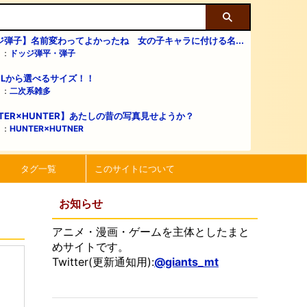
ジ弾子】名前変わってよかったね 女の子キャラに付ける名...
リ：
ドッジ弾平・弾子
・Lから選べるサイズ！！
リ：
二次系雑多
TER×HUNTER】あたしの昔の写真見せようか？
リ：
HUNTER×HUTNER
タグ一覧
このサイトについて
お知らせ
アニメ・漫画・ゲームを主体としたまと
めサイトです。
Twitter(更新通知用):
@giants_mt