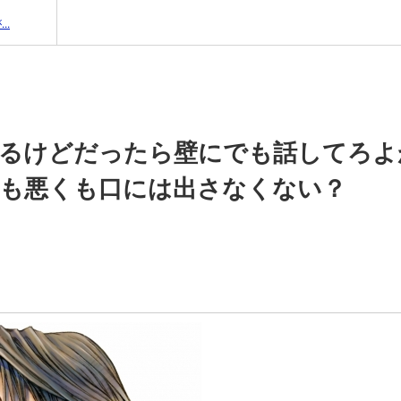
..
かるけどだったら壁にでも話してろよ
くも悪くも口には出さなくない？