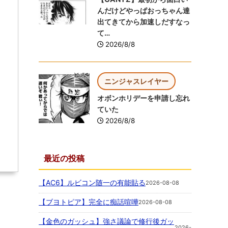
んだけどやっぱおっちゃん達
出てきてから加速しだすなっ
て…
2026/8/8
ニンジャスレイヤー
オボンホリデーを申請し忘れ
ていた
2026/8/8
最近の投稿
【AC6】ルビコン随一の有能貼る
2026-08-08
【ブヨトピア】完全に痴話喧嘩
2026-08-08
【金色のガッシュ】強さ議論で修行後ガッ
2026-