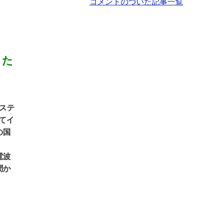
コメントのついた記事一覧
きた
ステ
てイ
の国
電波
聞か