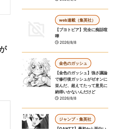
web連載（集英社）
【ブヨトピア】完全に痴話喧
嘩
2026/8/8
が
金色のガッシュ
【金色のガッシュ】強さ議論
で修行後ガッシュがゼオンに
並んだ、超えてたって意見に
納得いかないんだけど
2026/8/8
ジャンプ・集英社
【GANTZ】最初から面白い