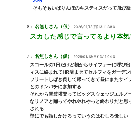
>>5
そもそもいばりんぼのキスティスだって飛び級
名無しさん（仮）
8：
2026/01/18(日)13:11:38 0
スカした感じで言ってるより本気
名無しさん（仮）
7：
2026/01/18(日)13:11:04 0
スコールの1日だけど朝からサイファーに呼び
ィスに絡まれてHR済ませてセルフィをガーデ
フリートしばき倒して帰ってきて昼にまたサイ
とのドンパチに参加する
それから電波塔登ってビッグスウェッジエルノ
なリノアと踊ってやれやれやっと終わりだと思
される
壁にでも話しかけろっていうのはむしろ優しい