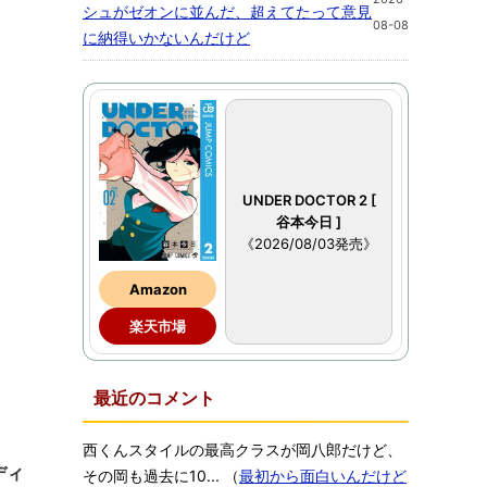
シュがゼオンに並んだ、超えてたって意見
08-08
に納得いかないんだけど
UNDER DOCTOR 2 [
谷本今日 ]
《2026/08/03発売》
Amazon
楽天市場
最近のコメント
西くんスタイルの最高クラスが岡八郎だけど、
ディ
その岡も過去に10...
（
最初から面白いんだけど