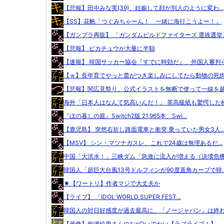
【悲報】田中みな実(39)、妊娠して顔が別人のように変わ...
【SS】花帆「つぐみちゃーん！ 一緒に海行こうよー！」
【ガンプラ再販】 「ガンダムビルドファイターズ 選抜選挙..
【悲報】 ピカチュウが大量に半額
【速報】 韓国サッカー協会『すでに時効だ』、外国人審判ら.
【ｗ】長年育てやっと蕾がつき楽しみにしてたら動物の死肉に
【悲報】関広見祭り、公式イラストを無断で使って一線を越え
海外「日本人はなんて気高いんだ！」 英高級紙も驚愕した極.
『ほの暮しの庭』Switch2版 21,965本、Swi...
【鹿児島】 突然右折し路面電車と衝突 乗っていた男女3人..
【MSV】 シン・マツナガスレ、これで24歳は無理あるだ...
中国「大洪水！」三峡ダム「急激に流入が増える（決壊危機」
韓国人「超巨大台風13号ドルフィンが90度直角カーブで韓..
★【ワートリ】作者マジで大丈夫か
【ライブ】 「IDOL WORLD SUPER FEST...
韓国人の対日好感度が過去最高に、「ノージャパン」は終わっ
【画像】絢瀬絵里さんのおo○いでかい【ラブライブ！】