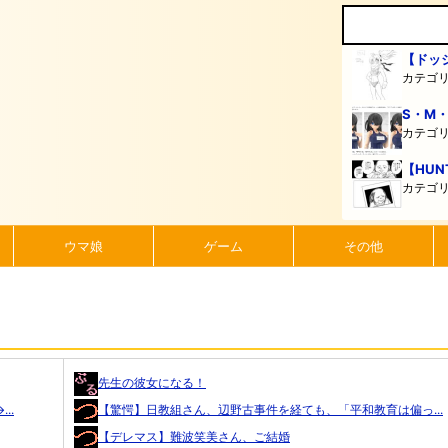
【ドッ
カテゴ
S・M
カテゴ
【HUN
カテゴ
ウマ娘
ゲーム
その他
先生の彼女になる！
..
【驚愕】日教組さん、辺野古事件を経ても、「平和教育は偏っ...
【デレマス】難波笑美さん、ご結婚