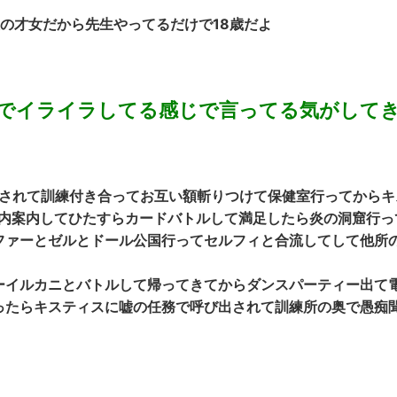
の才女だから先生やってるだけで18歳だよ
でイライラしてる感じで言ってる気がして
出されて訓練付き合ってお互い額斬りつけて保健室行ってからキ
ン内案内してひたすらカードバトルして満足したら炎の洞窟行っ
ファーとゼルとドール公国行ってセルフィと合流してして他所
ーイルカニとバトルして帰ってきてからダンスパーティー出て
ったらキスティスに嘘の任務で呼び出されて訓練所の奥で愚痴