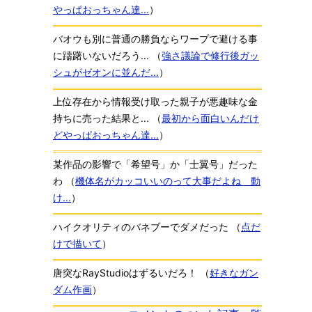
やっぱおっちゃん達...
）
バオウも別に普通の勝負ならワープで避ける事
に躊躇いないだろう...
（
強さ議論で修行後ガッ
シュがゼオンに並んだ...
）
上位存在から情報受け取った親子が悪趣味な金
持ちに売った結果と...
（
最初から面白いんだけ
どやっぱおっちゃん達...
）
某作品の影響で「希望号」か「士翼号」だった
わ
（
機体名がカッコいいのって大事だよね 動
け...
）
ハイクオリティのバネブーでダメだった
（
点だ
けで描いて
）
唐突なRayStudioはずるいだろ！
（
好きなガン
ダム作画
）