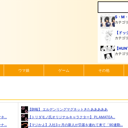
S・M
カテゴ
【ドッ
カテゴ
【HUN
カテゴ
ウマ娘
ゲーム
その他
【朗報】 エルデンリングマグネットきたあああああ
...
【トリダモノ氏オリジナルキャラクター】 PLAMATEA...
...
【マジかよ】入社3ヶ月の新人が労基を連れて来て「90連勤...