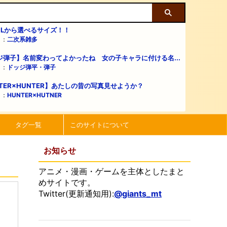
・Lから選べるサイズ！！
リ：
二次系雑多
ジ弾子】名前変わってよかったね 女の子キャラに付ける名...
リ：
ドッジ弾平・弾子
TER×HUNTER】あたしの昔の写真見せようか？
リ：
HUNTER×HUTNER
タグ一覧
このサイトについて
お知らせ
アニメ・漫画・ゲームを主体としたまと
めサイトです。
Twitter(更新通知用):
@giants_mt