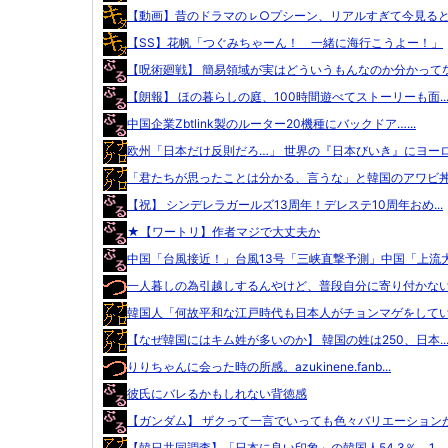
【動画】昔のドラマのㇾ○プシーン、リアルすぎて今見ると完
【SS】花帆「つぐみちゃーん！ 一緒に海行こうよー！」
【呪術廻戦】 簡易領域が実はどういうもんなのか分かってな.
【朗報】 ほの暮らしの庭、100時間遊べてストーリーも面..
中国企業Zbtlink製のルーター20機種にバックドア…...
欧州「日本だけ反則だろ…」 世界の『日本びいき』にヨーロ.
「君たちが思ったことは分かる、言うな」と韓国のアワビ丼を
【祝】 シンデレラガールズ13周年！デレステ10周年おめ...
★【ワートリ】作者マジで大丈夫か
中国「台風接近！」台風13号「三峡直撃予測」中国「上流大.
一人暮しの為引越しするんやけど、普段自分に寄り付かないネ
韓国人「何故平和な江戸時代も日本人がチョンマゲをしていた
【なぜ韓国にはキム姓が多いのか】 韓国の姓は250、日本..
りりちゃんに会った時の所感。azukinene.fanb...
彼氏にバレるかもしれない背徳感
【ガンダム】 ザクって一言でいっても色々バリエーションが.
【韓日共同調査】「日本に良い印象」の韓国人54.3％ 1...