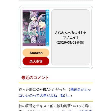
さむわんへるつ 4 [ ヤ
マノエイ ]
《2026/08/03発売》
Amazon
楽天市場
最近のコメント
作った順に○号機Aとかだった
（
機体名がカッ
コいいのって大事だよね 動け...
）
技の変遷とテキスト的に波動砲撃つのって肩に