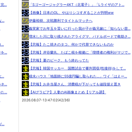
...
「Sゴーゴージャグラー4KT（北電子）」「Lライザのアト...
【画像】日本のOL、やはりシコすぎることが判明ww
..
伊藤裕樹、次戦勝利でタイトルマッチへ
.
義実家でお年玉を貰いに行った我が子が義兄嫁に「知らない苗...
増水した川に取り残されたアライグマ、パドルボードで救助さ...
..
【悲報】たこ焼きのタコ、何かで代替できないものか
...
【悲報】岸谷蘭丸、たばこ税を根拠に「喫煙者の権利がマジで...
【悲報】夏のピーク、もう終わってた
【悲報】韓国サッカー 国際試合で審判買収(性接待)をして...
..
積水ハウス「地面師に55億円騙し取られた…」ワイ「はえー...
...
【悲報】お弁当屋さん、消費税が下がっても値段据え置き
...
【AIグラビア】人妻のAI画像まとめ【リアル調】
.
2026.08.07-13:47:02(42/36)
..