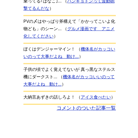
乗ってる｢はなこ｣...
（
ハンギョドンって波動砲
撃てるんだな
）
PVの〆はやっぱり斧構えて「かかってこいよ化
物ども」のシーン...
（
グルメ漫画です アニメ
化してください
）
ぼくはデンジャーマイン！
（
機体名がカッコい
いのって大事だよね 動け...
）
子供の頃でよく覚えてないが 真っ黒なステルス
機にダークスト...
（
機体名がカッコいいのって
大事だよね 動け...
）
大納言あずきの話しろよ！
（
アイス食べたい
）
コメントのついた記事一覧