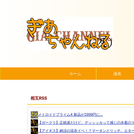
ホーム
漫画
相互RSS
メトロイドプライム4 新品が2999円に…
【ガークリ】正統派だけど、デッッッカって感じの水着のマネ
【アイギス】納涼の浴衣イベ！？マータンとリッチ、エターナ