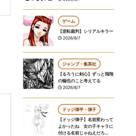
ゲーム
【逆転裁判】シリアルキラー
2026/8/7
ジャンプ・集英社
【るろうに剣心】ずっと飛翔
の蝙也のこと考えてる
2026/8/7
ドッジ弾平・弾子
【ドッジ弾子】名前変わって
よかったね 女の子キャラに
付ける名前じゃねえだろ…