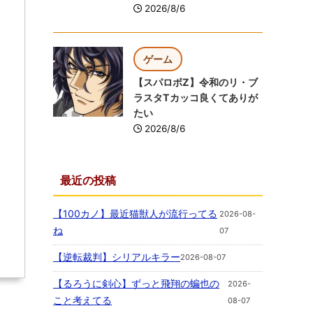
2026/8/6
ゲーム
【スパロボZ】令和のリ・ブ
ラスタTカッコ良くてありが
たい
2026/8/6
最近の投稿
【100カノ】最近猫獣人が流行ってる
2026-08-
ね
07
【逆転裁判】シリアルキラー
2026-08-07
【るろうに剣心】ずっと飛翔の蝙也の
2026-
こと考えてる
08-07