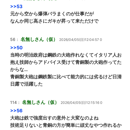
>>53
元から空から爆弾バラまくのが仕事だが
なんか同じ高さにガキが昇って来ただけで
名無しさん（仮）
56：
2026/04/05(日)12:04:57 0
>>50
当時の明治政府は鋼鉄の大砲作れなくてイタリア人お
抱え技師からアドバイス受けて青銅製の大砲作ってた
からな…
青銅製大砲は鋼鉄製に比べて能力的には劣るけど日清
日露で活躍した
名無しさん（仮）
114：
2026/04/05(日)12:15:16 0
>>56
大砲は鉄で強度出すの意外と大変なのよね
技術足りないと青銅の方が簡単に頑丈なやつ作れるか