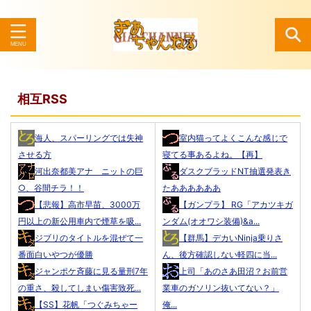
検索
相互RSS
海人、スパーリングでは失神
室内猫ってよくこんな感じで
させる方
寝てる事あるよね。【再】
河出奈都美アナ ニットの巨
ダスクブラッドNT抽選発表き
○、谷間チラ！！
たああああああ
【悲報】高市早苗、3000万
【ガンプラ】 RG「アカツキガ
円以上の新公用車内で煙草を吸...
ンダム(オオワシ装備)&a...
ジブリのタイトルを混ぜて一
【群馬】デカいNinja乗りさ
番面白いやつが優勝
ん、後方確認しない軽四に当...
ジャンポケ斉藤に見る量刑7年
上司「あのさあ田沼？お前営
の重さ、殺してしまい傷害致死...
業車のガソリン抜いてない？」
【SS】花帆「つぐみちゃー
俺...