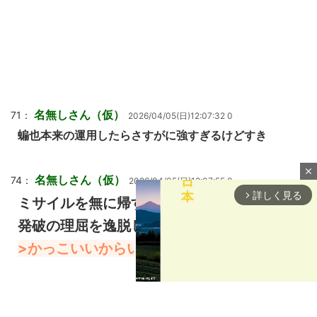
名無しさん（仮）
71：
2026/04/05(日)12:07:32 0
蝙也本来の運用したらさすがに強すぎるけどすき
close
名無しさん（仮）
74：
2026/04/05(日)12:07:55 0
詳しく見る
arrow_forward_ios
ミサイルを無に帰す高速旋回が明らかに飛空
発破の理屈を逸脱してるだろ！ってなるけど
>かっこいいからいいかあ！