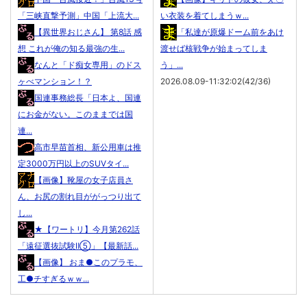
「三峡直撃予測」中国「上流大...
い衣装を着てしまうｗ...
【異世界おじさん】 第8話 感
「私達が原爆ドーム前をあけ
想 これが俺の知る最強の生...
渡せば核戦争が始まってしま
なんと「ド痴女専用」のドス
う」...
ヶべマンション！？
2026.08.09-11:32:02(42/36)
国連事務総長「日本よ、国連
にお金がない。このままでは国
連...
高市早苗首相、新公用車は推
定3000万円以上のSUVタイ...
【画像】靴屋の女子店員さ
ん、お尻の割れ目ががっつり出て
し...
★【ワートリ】今月第262話
「遠征選抜試験Ⅱ⑤」【最新話...
【画像】 おま●このプラモ、
工●チすぎるｗｗ...