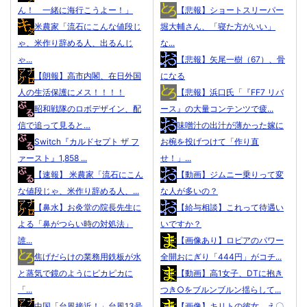
ん！ 一緒に海行こうよー！」
【悲報】ショートスリーパー
米農家「流石にこんな値段じ
堀大輔さん、「寝た方がいい」
ゃ、米作り辞める人、出るんじ
な...
ゃ...
【悲報】矢尾一樹（67）、骨
【朗報】高市内閣、在日外国
になる
人の生活保護にメス！！！！
【悲報】浜口氏「『FF7 リバ
昭和戦隊のロボデザイン、配
ース』の大量コンテンツで疲...
信で追って見ると…
味噌汁の出汁が薄かった嫁に
Switch『カルドセプト ザ フ
お椀を投げつけて「作り直
ァースト』1,858 ...
せ！」...
【速報】 米農家「流石にこん
【動画】ジムニー乗りって変
な値段じゃ、米作り辞める人、...
な人が多いの？
【鼻水】お灸堂の院長先生に
【給与相談】これって待遇い
よる「鼻がつらい時の対処法」
いですか？
誰...
【画像あり】ロピアのパワー
焦げだらけの業務用鉄板が水
全開おにぎり「444円」がコチ...
と蒸気で鏡のようにピカピカに
【動画】高1女子、DTに抱き
「...
つき○をブルンブルン揺らして...
中国「台風接近！」台風13号
【画像】キリトの彼女、え〇