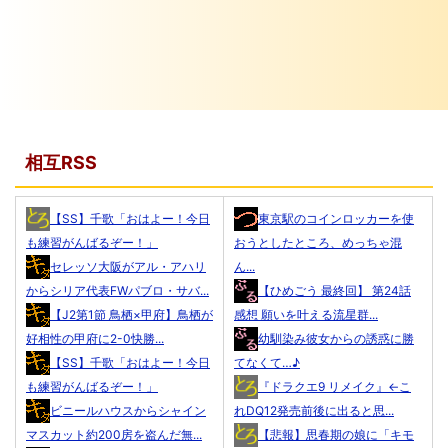
相互RSS
【SS】千歌「おはよー！今日
東京駅のコインロッカーを使
も練習がんばるぞー！」
おうとしたところ、めっちゃ混
セレッソ大阪がアル・アハリ
ん...
からシリア代表FWパブロ・サバ...
【ひめごう 最終回】 第24話
【J2第1節 鳥栖×甲府】鳥栖が
感想 願いを叶える流星群...
好相性の甲府に2-0快勝...
幼馴染み彼女からの誘惑に勝
【SS】千歌「おはよー！今日
てなくて…♪
も練習がんばるぞー！」
『ドラクエ9 リメイク』←こ
ビニールハウスからシャイン
れDQ12発売前後に出ると思...
マスカット約200房を盗んだ無...
【悲報】思春期の娘に「キモ