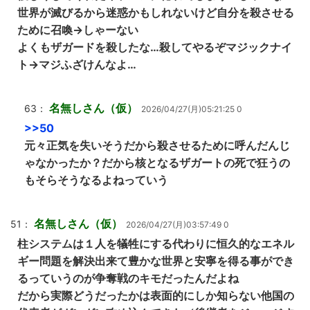
世界が滅びるから迷惑かもしれないけど自分を殺させる
ために召喚→しゃーない
よくもザガードを殺したな…殺してやるぞマジックナイ
ト→マジふざけんなよ…
名無しさん（仮）
63：
2026/04/27(月)05:21:25 0
>>50
元々正気を失いそうだから殺させるために呼んだんじ
ゃなかったか？だから核となるザガートの死で狂うの
もそらそうなるよねっていう
名無しさん（仮）
51：
2026/04/27(月)03:57:49 0
柱システムは１人を犠牲にする代わりに恒久的なエネル
ギー問題を解決出来て豊かな世界と安寧を得る事ができ
るっていうのが争奪戦のキモだったんだよね
だから実際どうだったかは表面的にしか知らない他国の