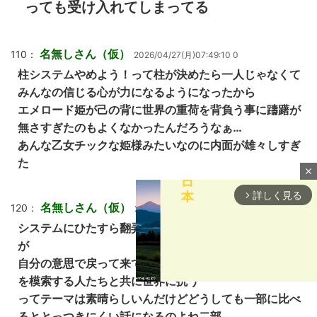
っても受け入れてしまってる
名無しさん（仮）
110：
2026/04/27(月)07:49:10 0
柱システムやめよう！って柱が決めたら一人じゃなくて
みんなの信じる心が力になるようになったから
エメロード姫が己の背に世界の重荷を背負う事に躊躇が
無さすぎたのもよくなかったんだろうなぁ…
あんな乙女チックな姫様みたいなのに内面が雄々しすぎ
た
close
詳しく見る
arrow_forward_ios
名無しさん（仮）
120：
2026/04/27(月)07:53:47 0
システムにひたすら翻弄されて傷付いて帰った少女たち
が
自分の意思で戻って来てシステムの崩壊した世界で未来
を模索する人たちと共に世界に抗う
ってテーマは素晴らしいんだけどどうしても一部に比べ
るととっつきにくい話になるのよね二部