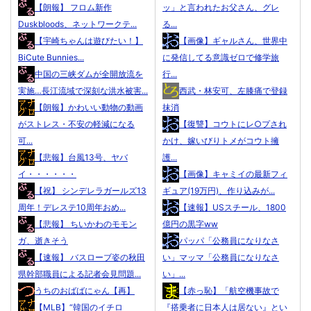
【朗報】 フロム新作
ッ」と言われたお父さん、グレ
Duskbloods、ネットワークテ...
る...
【宇崎ちゃんは遊びたい！】
【画像】ギャルさん、世界中
BiCute Bunnies...
に発信してる意識ゼロで修学旅
中国の三峡ダムが全開放流を
行...
実施…長江流域で深刻な洪水被害...
西武・林安可、左膝痛で登録
【朗報】かわいい動物の動画
抹消
がストレス・不安の軽減になる
【復讐】コウトにレ○プされ
可...
かけ、嫁いびりトメがコウト擁
【悲報】台風13号、ヤバ
護...
イ・・・・・・
【画像】キャミイの最新フィ
【祝】 シンデレラガールズ13
ギュア(19万円)、作り込みが...
周年！デレステ10周年おめ...
【速報】USスチール、1800
【悲報】 ちいかわのモモン
億円の黒字ww
ガ、逝きそう
パッパ「公務員になりなさ
【速報】 バスローブ姿の秋田
い」マッマ「公務員になりなさ
県幹部職員による記者会見問題...
い」...
うちのおばばにゃん【再】
【赤っ恥】「航空機事故で
【MLB】“韓国のイチロ
『搭乗者に日本人は居ない』とい