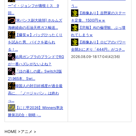
ー”イ・ジョンフが痛恨ミス 9
う...
回...
【画像あり】吉野家のステー
[米バンス副大統領] ホルムズ
キ定食、1500円ｗｗ
海峡経由の石油天然ガス輸送...
【悲報】AIの倫理観、ぶっ壊
【爆笑ｗ】バッグひったくり
れてしまうｗ
を試みた男、バイクを盗られ
【画像あり】ロピアのパワー
る！...
全開おにぎり「444円」がコチ...
結局ガンプラのブランドでRG
2026.08.09-18:17:04(42/36)
が一番ハズレがないよね？
『ほの暮しの庭』Switch2版
21,965本、Swi...
韓国人の対日好感度が過去最
高に、「ノージャパン」は終わ
っ...
【にじ甲2026】Winners準決
勝第2試合：朝晴 -...
HOME
>
アニメ
>