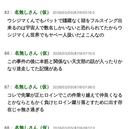
名無しさん（仮）
82：
2026/03/05(木)16:05:16 0
ウシジマくんでもバットで躊躇なく頭をフルスイング出
来るのは宇宙人で数名しかいないと恐れられてたからウ
シジマくん世界でもヤベー人扱いだよこんなの
名無しさん（仮）
86：
2026/03/05(木)16:07:15 0
この事件の後に本筋と関係ない天文部の話が入ったりか
なり迷走してた記憶がある
名無しさん（仮）
87：
2026/03/05(木)16:07:56 0
コレで先輩が正ヒロインでこの件乗り越えて仲良くなる
とかならともかく負けヒロイン蹴り落とすために出す存
在じゃ無さ過ぎる
名無しさん（仮）
88：
2026/03/05(木)16:08:12 0