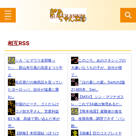
検索
相互RSS
シカ「ヒマワリ全部喰っ
このごろ、あのスキシップの
た」 郡山布引風の高原まつり中
大嫌いなうちの子が、自分が寝
止
て...
化石賞だの御高説を宣ってい
『ほの暮しの庭』Switch2版
たヨーロッパ、自分が猛暑に襲
21,965本、Swi...
わ...
【MSV】 シン・マツナガス
中国のビーチ。ゴミだらけ
レ、これで24歳は無理あるだ...
コメ卸大手さん、営業利益
【熊本地震】避難者の食生
83％減 高値で買い込んだ米が
活、改善急務…調理できず「パン
売...
飽...
【朗報】本田望結（ぼうけ
【画像】巨○コスプレイヤ