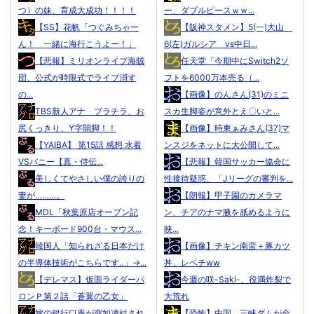
つ）の妹、育成大成功！！！！
ー、ダブルピースｗｗ...
【SS】花帆「つぐみちゃー
【阪神スタメン】5(一)大山
ん！ 一緒に海行こうよー！」
6(左)ガルシア vs中日...
【悲報】ミリオンライブ海賊
任天堂「今期中にSwitch2ソ
団、公式が時限式でライブ消す
フトを6000万本売る（...
の...
【画像】のんさん(31)のミニ
TBS新人アナ ブラチラ、お
スカ生脚姿が意外とえ〇いと...
尻くっきり、Y字開脚！！
【画像】時東ぁみさん(37)マ
【YAIBA】 第15話 感想 水着
ンスジをネットに大公開して...
VSバニー【真・侍伝...
【悲報】韓国サッカー協会に
美しくてやさしい僕の誇りの
性接待疑惑、「Jリーグの審判を...
妻が………。
【朗報】甲子園のカメラマ
MDL「秋葉原店オープン記
ン、チアのナマ腋を舐めるように
念！キーボード900台・マウス...
映...
韓国人「知られざる日本だけ
【画像】チキン南蛮＋豚カツ
の半導体技術がこちらです‥」→...
丼、レベチww
【デレマス】仮面ライダーバ
今週の咲-Saki-、役満炸裂で
ロンＰ第２話「蒼翼の乙女」
大荒れ
嫁の銀行口座が突如凍結され
【恐怖】中国、三峡ダムが全