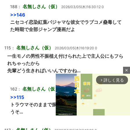
名無しさん（仮）
188：
2026/03/05(木)16:30:12 0
>>146
ニセコイ恋染紅葉パジャマな彼女でラブコメ蠱毒して
た時期で全部ジャンプ漫画だよ
名無しさん（仮）
115：
2026/03/05(木)16:19:20 0
一生モノの男性不振植え付けられた上で主人公にもフら
れちゃったから
先輩どう生きればいいんですかね…
close
詳しく見る
arrow_forward_ios
名無しさん（仮）
162：
2026/03/05(木)16:26:26 0
>>115
トラウマそのままで振られるの本当に救いなくてかわ
うそ…