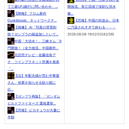
て三菱UFJ銀行に問い合わせ、...
開放流。長江流域で深刻な洪水
【朗報】 フロム新作
被...
Duskbloods、ネットワークテ...
【悲報】中国の街並み、日本
【画像】 AI「写真の背景削
に汚染されすぎて終わる・・・
除？ガンプラの箱追加しといて...
2026.08.08-19:02:02(42/36)
中国「大洪水！」三峡ダム「9
門開放！（全力放流」中国都市...
元読売テレビ・佐藤佳奈ア
ナ ツインプラネット所属を発表
「...
【泣】年配夫婦が営む中華屋
さん、休業を知らせる貼り紙に
応...
【ガンプラ再販】 「ガンダム
ビルドファイターズ 選抜選挙...
【悲報】 ピカチュウが大量に
半額