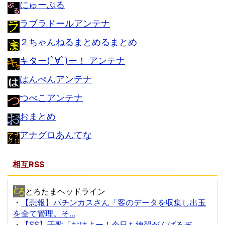
にゅーぷる
ラブラドールアンテナ
２ちゃんねるまとめるまとめ
キター(ﾟ∀ﾟ)ー！ アンテナ
はんぺんアンテナ
つべこアンテナ
おまとめ
アナグロあんてな
相互RSS
とろたまヘッドライン
・
【悲報】パチンカスさん「客のデータを収集し出玉
を全て管理。そ...
・
【SS】千歌「おはよー！今日も練習がんばるぞ