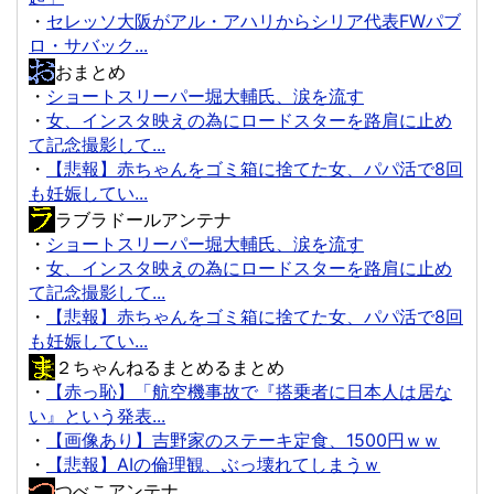
・
セレッソ大阪がアル・アハリからシリア代表FWパブ
ロ・サバック...
おまとめ
・
ショートスリーパー堀大輔氏、涙を流す
・
女、インスタ映えの為にロードスターを路肩に止め
て記念撮影して...
・
【悲報】赤ちゃんをゴミ箱に捨てた女、パパ活で8回
も妊娠してい...
ラブラドールアンテナ
・
ショートスリーパー堀大輔氏、涙を流す
・
女、インスタ映えの為にロードスターを路肩に止め
て記念撮影して...
・
【悲報】赤ちゃんをゴミ箱に捨てた女、パパ活で8回
も妊娠してい...
２ちゃんねるまとめるまとめ
・
【赤っ恥】「航空機事故で『搭乗者に日本人は居な
い』という発表...
・
【画像あり】吉野家のステーキ定食、1500円ｗｗ
・
【悲報】AIの倫理観、ぶっ壊れてしまうｗ
つべこアンテナ