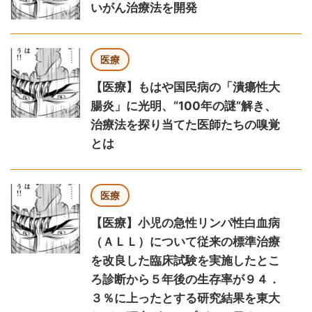
いがん治療法を開発
医療
【医療】もはや国民病の「潰瘍性大
腸炎」に光明、“100年の謎”解き、
治療法を探り当てた医師たちの嗅覚
とは
医療
【医療】小児の急性リンパ性白血病
（ＡＬＬ）について従来の標準治療
を改良した臨床試験を実施したとこ
ろ診断から５年後の生存率が９４．
３％に上ったとする研究結果を東大