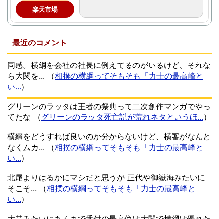
楽天市場
最近のコメント
同感。横綱を会社の社長に例えてるのがいるけど、それな
ら大関を...
（
相撲の横綱ってそもそも「力士の最高峰と
い...
）
グリーンのラッタは王者の祭典って二次創作マンガでやっ
てたな
（
グリーンのラッタ死亡説が荒れネタというほ...
）
横綱をどうすれば良いのか分からないけど、横審がなんと
なくムカ...
（
相撲の横綱ってそもそも「力士の最高峰と
い...
）
北尾よりはるかにマシだと思うが 正代や御嶽海みたいに
そこそ...
（
相撲の横綱ってそもそも「力士の最高峰と
い...
）
大昔みたいにあくまで番付の最高位は大関で横綱は優れた