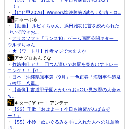
ー！」
・
【にじ甲2026】Winners準決勝第2試合：朝晴 - ロ...
にゅーぷる
・
【動画】 ルビィちゃん、浜田雅功に首を絞められた
せいで段々お...
・
アリスソフト「ランス10」ゲーム画面公開キター！
ウルザちゃん...
・
★【ワートリ】作者マジで大丈夫か
アナグロあんてな
・
竹﨑由佳アナ 四つん這いでお尻を突き出すトレー
ニング！！【G...
・
日本「沖縄県知事選（9月」一色正春「海難事件追及
（検証」八重...
・
【画像】書道甲子園とかいうおo○い見放題の大会ｗ
ｗ...
キター(ﾟ∀ﾟ)ー！ アンテナ
・
【SS】千歌「おはよー！今日も練習がんばるぞ
ー！」
・
【SS】小鈴「ぬいぐるみを手に入れた人への注意喚
起」