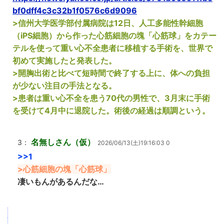
bf0dff4c3c32b1f0576c6d9096
>信州大学医学部付属病院は12日、人工多能性幹細胞
（iPS細胞）から作った心筋細胞の塊「心筋球」をカテー
テルを使って重い心不全患者に移植する手術を、世界で
初めて実施したと発表した。
>開胸出術と比べて短時間で終了する上に、体への負担
が少ない注目の手法となる。
>患者は重い心不全を患う70代の男性で、3月末に手術
を受けて4月中に退院した。術後の経過は順調という。
名無しさん（仮）
3：
2026/06/13(土)19:16:03 0
>>1
>心筋細胞の塊「心筋球」
凄いもんがあるんだな…