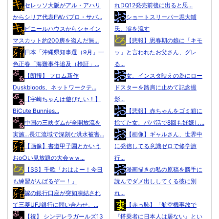
セレッソ大阪がアル・アハリ
れDQ12発売前後に出ると思...
からシリア代表FWパブロ・サバ...
ショートスリーパー堀大輔
ビニールハウスからシャイン
氏、涙を流す
マスカット約200房を盗んだ無...
【悲報】思春期の娘に「キモ
日本「沖縄県知事選（9月」一
ッ」と言われたお父さん、グレ
色正春「海難事件追及（検証」...
る...
【朗報】 フロム新作
女、インスタ映えの為にロー
Duskbloods、ネットワークテ...
ドスターを路肩に止めて記念撮
【宇崎ちゃんは遊びたい！】
影...
BiCute Bunnies...
【悲報】赤ちゃんをゴミ箱に
中国の三峡ダムが全開放流を
捨てた女、パパ活で8回も妊娠し...
実施…長江流域で深刻な洪水被害...
【画像】ギャルさん、世界中
【画像】書道甲子園とかいう
に発信してる意識ゼロで修学旅
おo○い見放題の大会ｗｗ...
行...
【SS】千歌「おはよー！今日
漫画描きの私の原稿を勝手に
も練習がんばるぞー！」
読んでダメ出ししてくる彼に別
嫁の銀行口座が突如凍結され
れ...
て三菱UFJ銀行に問い合わせ、...
【赤っ恥】「航空機事故で
【祝】 シンデレラガールズ13
『搭乗者に日本人は居ない』とい