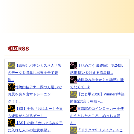
相互RSS
【悲報】パチンカスさん「客
【ひめごう 最終回】 第24話
のデータを収集し出玉を全て管
感想 願いを叶える流星群...
理...
幼馴染み彼女からの誘惑に勝
竹﨑由佳アナ 四つん這いで
てなくて…♪
お尻を突き出すトレーニン
【にじ甲2026】Winners準決
グ！！...
勝第2試合：朝晴 -...
【SS】千歌「おはよー！今日
東京駅のコインロッカーを使
も練習がんばるぞー！」
おうとしたところ、めっちゃ混
【SS】小鈴「ぬいぐるみを手
ん...
に入れた人への注意喚起」
『ドラクエ9 リメイク』←こ