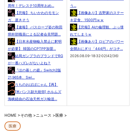
周年！デレステ10周年おめ...
う...
【悲報】 ちいかわのモモン
【画像あり】吉野家のステー
ガ、逝きそう
キ定食、1500円ｗｗ
【速報】 バスローブ姿の秋田
【悲報】AIの倫理観、ぶっ壊
県幹部職員による記者会見問題...
れてしまうｗ
【日本水産物輸入禁止に釈明
【画像あり】ロピアのパワー
が必要】 韓国のCPTPP加盟...
全開おにぎり「444円」がコチ...
結局ガンプラのブランドでRG
2026.08.09-18:32:02(42/36)
が一番ハズレがないよね？
『ほの暮しの庭』Switch2版
21,965本、Swi...
うちのおばばにゃん【再】
[米バンス副大統領] ホルムズ
海峡経由の石油天然ガス輸送...
HOME
>
その他
>
ニュース
>
医療
>
医療