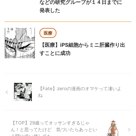
などの研究グループが１４日までに
発表した
医療
【医療】iPS細胞からミニ肝臓作り出
すことに成功
【Fate】zeroの漫画のオマケって凄いよ
ね
【TOP】29歳ってオッサンすぎるじゃ
ん！と思ってたけど 気づいたらあっとい