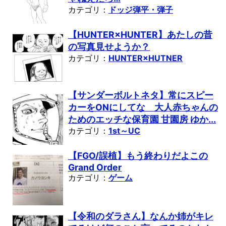
カテゴリ：
ドッジ弾平・弾子
【HUNTER×HUNTER】あたしの昔
の写真見せようか？
カテゴリ：
HUNTER×HUTNER
【サンダーボルトネタ】常にスピー
カーをONにしてな 大人赤ちゃんの
ためのエッチな保育園 甘園房 ゆか...
カテゴリ：
1st～UC
【FGO/誤植】もう終わりだよこの
Grand Order
カテゴリ：
ゲーム
【令和のダラさん】なんか姉がキレ