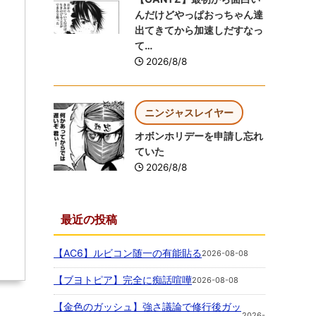
んだけどやっぱおっちゃん達
出てきてから加速しだすなっ
て…
2026/8/8
ニンジャスレイヤー
オボンホリデーを申請し忘れ
ていた
2026/8/8
最近の投稿
【AC6】ルビコン随一の有能貼る
2026-08-08
【ブヨトピア】完全に痴話喧嘩
2026-08-08
【金色のガッシュ】強さ議論で修行後ガッ
2026-