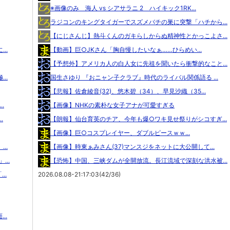
※画像のみ 海人 vs シアサラニ 2 ハイキック1RK...
ラジコンのキングタイガーでスズメバチの巣に突撃「ハチから...
【にじさんじ】熱斗くんのガキらしからぬ精神性とかっこよさ...
..
【動画】巨○JKさん「胸自慢したいなぁ……ひらめい...
【予想外】アメリカ人の白人女に先祖を聞いたら衝撃的なこと...
..
国生さゆり 『おニャン子クラブ』時代のライバル関係語る ...
【悲報】佐倉綾音(32)、悠木碧（34）、早見沙織（35...
.
【画像】NHKの素朴な女子アナが可愛すぎる
.
【朗報】仙台育英のチア、今年も爆○ワキ見せ祭りがシコすぎ...
【画像】巨○コスプレイヤー、ダブルピースｗｗ...
..
【画像】時東ぁみさん(37)マンスジをネットに大公開して...
..
【恐怖】中国、三峡ダムが全開放流。長江流域で深刻な洪水被...
..
2026.08.08-21:17:03(42/36)
..