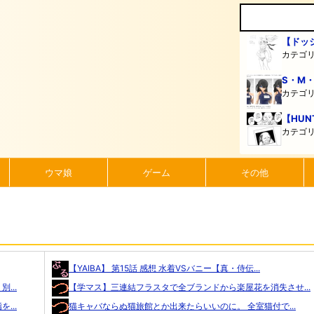
【ドッ
カテゴ
S・M
カテゴ
【HUN
カテゴ
ウマ娘
ゲーム
その他
【YAIBA】 第15話 感想 水着VSバニー【真・侍伝...
...
【学マス】三連結フラスタで全ブランドから楽屋花を消失させ...
...
猫キャバならぬ猫旅館とか出来たらいいのに。 全室猫付で...