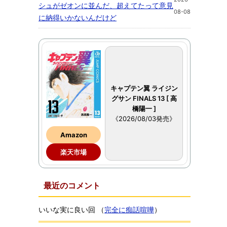
シュがゼオンに並んだ、超えてたって意見
08-08
に納得いかないんだけど
キャプテン翼 ライジン
グサン FINALS 13 [ 高
橋陽一 ]
《2026/08/03発売》
Amazon
楽天市場
最近のコメント
いいな実に良い回
（
完全に痴話喧嘩
）