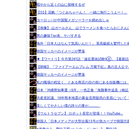
暇やから近くの山に探検するぜ
【SS】花帆「つぐみちゃーん！ 一緒に海行こうよー！」
ヨーロッパが中国製メガソーラーを締め出しｗ
【画像】 山ガールさん、山でラーメンを食べたらおじさんに.
男の趣味Tier表、ヤバすぎる
海外「日本人はなんて気高いんだ！」 英高級紙も驚愕した極.
韓国サッカーのイメージが墜落
★【ワートリ】今月第261話「遠征選抜試験Ⅱ④」【最新話..
【朗報】 『ファイアーエムブレム 万紫千紅』真の主人公マ..
韓国サッカーのイメージが墜落
私の職場の程近く、とある商店の目の前にある自販機には、 .
日本「沖縄県知事選（9月」一色正春「海難事件追及（検証」.
共産党区議、16年熊本地震の募金流用疑惑の党員について「.
美しくてやさしい僕の誇りの妻が………。
【ウルトラセブン】 ロボット長官が登場！！YouTube...
韓国人「日本メディアが大型台風13号が急カーブで韓国方面.
※画像のみ 野杁正明 vs リウ・メンヤン 2 野杁1R...