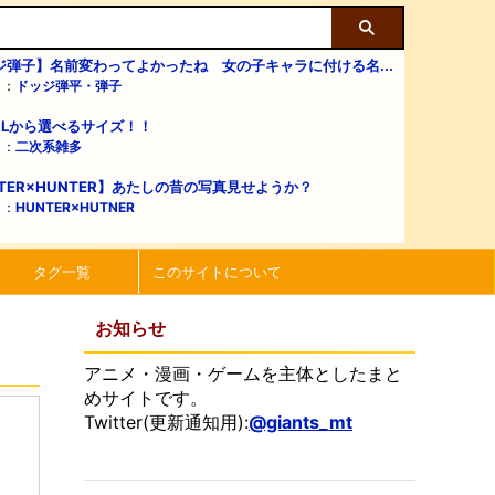
ジ弾子】名前変わってよかったね 女の子キャラに付ける名...
リ：
ドッジ弾平・弾子
・Lから選べるサイズ！！
リ：
二次系雑多
TER×HUNTER】あたしの昔の写真見せようか？
リ：
HUNTER×HUTNER
タグ一覧
このサイトについて
お知らせ
アニメ・漫画・ゲームを主体としたまと
めサイトです。
Twitter(更新通知用):
@giants_mt