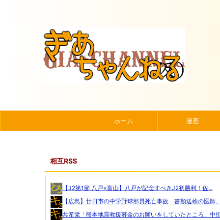
ホーム
漫画
相互RSS
【J2第1節 八戸×富山】八戸が記念すべきJ2初勝利！佐...
【広島】廿日市の中学野球部員死亡事故 書類送検の医師、別
共産党「熊本地震救援募金のお願いをしていたところ、中指を