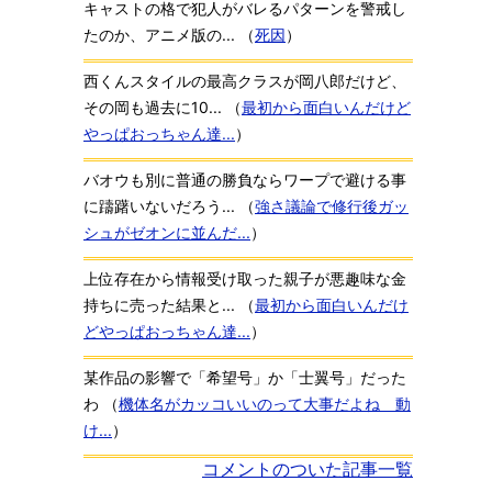
キャストの格で犯人がバレるパターンを警戒し
たのか、アニメ版の...
（
死因
）
西くんスタイルの最高クラスが岡八郎だけど、
その岡も過去に10...
（
最初から面白いんだけど
やっぱおっちゃん達...
）
バオウも別に普通の勝負ならワープで避ける事
に躊躇いないだろう...
（
強さ議論で修行後ガッ
シュがゼオンに並んだ...
）
上位存在から情報受け取った親子が悪趣味な金
持ちに売った結果と...
（
最初から面白いんだけ
どやっぱおっちゃん達...
）
某作品の影響で「希望号」か「士翼号」だった
わ
（
機体名がカッコいいのって大事だよね 動
け...
）
コメントのついた記事一覧