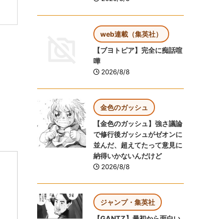
web連載（集英社）
【ブヨトピア】完全に痴話喧
嘩
2026/8/8
金色のガッシュ
【金色のガッシュ】強さ議論
で修行後ガッシュがゼオンに
並んだ、超えてたって意見に
納得いかないんだけど
2026/8/8
ジャンプ・集英社
【GANTZ】最初から面白い