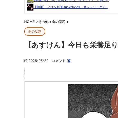
【朗報】 フロム新作Duskbloods、ネットワークテ...
HOME
>
その他
>
食の話題
>
食の話題
【あすけん】今日も栄養足
2026-06-29
コメント (
0
)