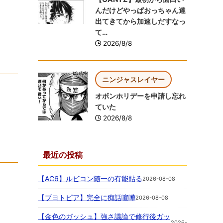
んだけどやっぱおっちゃん達
出てきてから加速しだすなっ
て…
2026/8/8
ニンジャスレイヤー
オボンホリデーを申請し忘れ
ていた
2026/8/8
最近の投稿
【AC6】ルビコン随一の有能貼る
2026-08-08
【ブヨトピア】完全に痴話喧嘩
2026-08-08
【金色のガッシュ】強さ議論で修行後ガッ
2026-