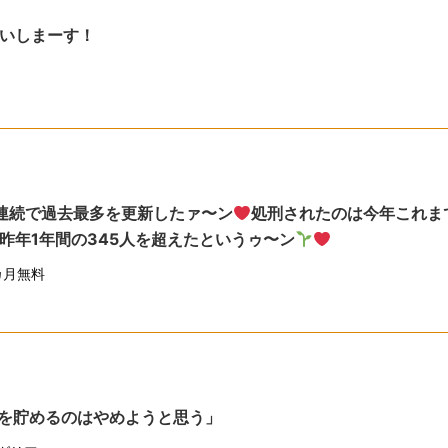
いしまーす！
連続で過去最多を更新したァ〜ン
処刑されたのは今年これま
昨年1年間の345人を超えたというゥ〜ン
カ月無料
ルを貯めるのはやめようと思う」