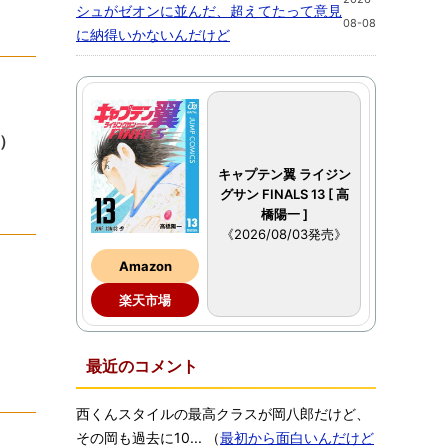
シュがゼオンに並んだ、超えてたって意見
08-08
に納得いかないんだけど
）
キャプテン翼 ライジン
グサン FINALS 13 [ 高
橋陽一 ]
《2026/08/03発売》
Amazon
楽天市場
最近のコメント
西くんスタイルの最高クラスが岡八郎だけど、
その岡も過去に10...
（
最初から面白いんだけど