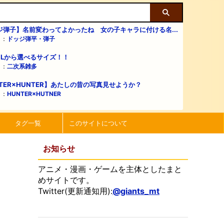
ジ弾子】名前変わってよかったね 女の子キャラに付ける名...
リ：
ドッジ弾平・弾子
・Lから選べるサイズ！！
リ：
二次系雑多
TER×HUNTER】あたしの昔の写真見せようか？
リ：
HUNTER×HUTNER
タグ一覧
このサイトについて
お知らせ
アニメ・漫画・ゲームを主体としたまと
めサイトです。
Twitter(更新通知用):
@giants_mt