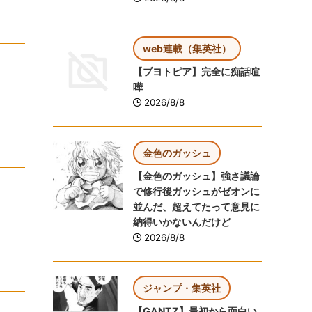
web連載（集英社）
【ブヨトピア】完全に痴話喧
嘩
2026/8/8
金色のガッシュ
【金色のガッシュ】強さ議論
で修行後ガッシュがゼオンに
並んだ、超えてたって意見に
納得いかないんだけど
2026/8/8
ジャンプ・集英社
【GANTZ】最初から面白い