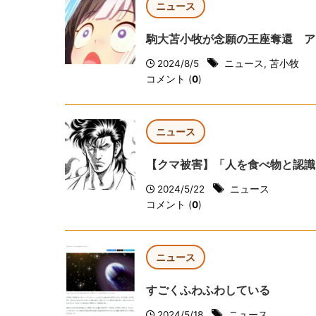
ニュース
駒大苫小牧が念願の王座奪還 ア
2024/8/5
ニュース
,
苫小牧
コメント (
0
)
ニュース
【クマ被害】「人を食べ物と認識
2024/5/22
ニュース
コメント (
0
)
ニュース
すごくふわふわしている
2024/5/18
ニュース