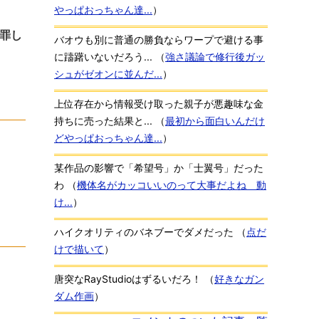
やっぱおっちゃん達...
）
罪し
バオウも別に普通の勝負ならワープで避ける事
に躊躇いないだろう...
（
強さ議論で修行後ガッ
シュがゼオンに並んだ...
）
上位存在から情報受け取った親子が悪趣味な金
持ちに売った結果と...
（
最初から面白いんだけ
どやっぱおっちゃん達...
）
某作品の影響で「希望号」か「士翼号」だった
わ
（
機体名がカッコいいのって大事だよね 動
け...
）
ハイクオリティのバネブーでダメだった
（
点だ
けで描いて
）
唐突なRayStudioはずるいだろ！
（
好きなガン
ダム作画
）