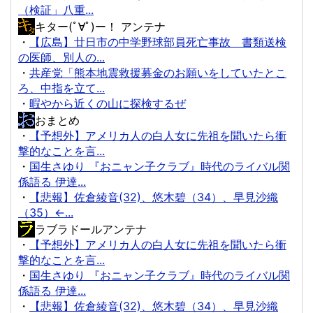
（検証」八重...
キター(ﾟ∀ﾟ)ー！ アンテナ
・
【広島】廿日市の中学野球部員死亡事故 書類送検
の医師、別人の...
・
共産党「熊本地震救援募金のお願いをしていたとこ
ろ、中指を立て...
・
暇やから近くの山に探検するぜ
おまとめ
・
【予想外】アメリカ人の白人女に先祖を聞いたら衝
撃的なことを言...
・
国生さゆり 『おニャン子クラブ』時代のライバル関
係語る 伊達...
・
【悲報】佐倉綾音(32)、悠木碧（34）、早見沙織
（35）←...
ラブラドールアンテナ
・
【予想外】アメリカ人の白人女に先祖を聞いたら衝
撃的なことを言...
・
国生さゆり 『おニャン子クラブ』時代のライバル関
係語る 伊達...
・
【悲報】佐倉綾音(32)、悠木碧（34）、早見沙織