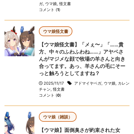
ガ
,
ウマ娘
,
怪文書
コメント (
1
)
ウマ娘怪文書
【ウマ娘怪文書】「メぇ〜」「……貴
方、中々のふわふわね……」アヤベさ
んがマジメな顔で牧場の羊さんと向き
合ってます。あっ、羊さんの毛にそー
っと触ろうとしてますね？
2025/11/17
アドマイヤベガ
,
ウマ娘
,
カレン
チャン
,
怪文書
コメント (
0
)
ウマ娘（雑談）
【ウマ娘】面倒臭さが約束された女