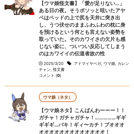
【ウマ娘怪文書】「愛が足りない…」
ある日の夜。そうボソッと呟いたアヤ
ベはベッドの上で尻を天井に突き出
し、うつ伏せのままふわふわの枕に身
を預けるという何とも言えない姿勢を
取っていた。そのカワイさの欠片も感
じない姿に、ついつい反応してしまう
のはカワイイの伝道者故の性
2025/3/20
アドマイヤベガ
,
ウマ娘
,
カレン
チャン
,
怪文書
コメント (
0
)
ウマ娘（ネタ）
【ウマ娘ネタ】こんばんわーーー！！
ガチャ！ガチャガチャ！……………ギギ
ギギギ…バキ！ギィ〜カチ！ブオオオ
オオオオオオオオオオオオオ！