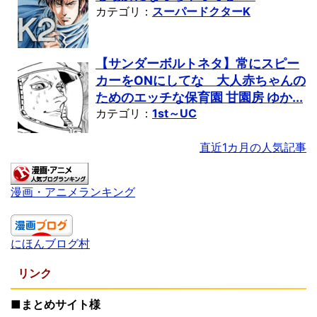
カテゴリ：
スーパードクターK
【サンダーボルトネタ】常にスピー
カーをONにしてな 大人赤ちゃんの
ためのエッチな保育園 甘園房 ゆか...
カテゴリ：
1st～UC
直近1カ月の人気記事
漫画・アニメランキング
にほんブログ村
リンク
■まとめサイト様