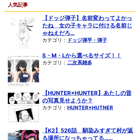
人気記事
【ドッジ弾子】名前変わってよかっ
たね 女の子キャラに付ける名前じ
ゃねえだろ…
カテゴリ：
ドッジ弾平・弾子
S・M・Lから選べるサイズ！！
カテゴリ：
二次系雑多
【HUNTER×HUNTER】あたしの昔
の写真見せようか？
カテゴリ：
HUNTER×HUTNER
【K2】526話 馴染みすぎて村が返
る場所になっちゃってる……