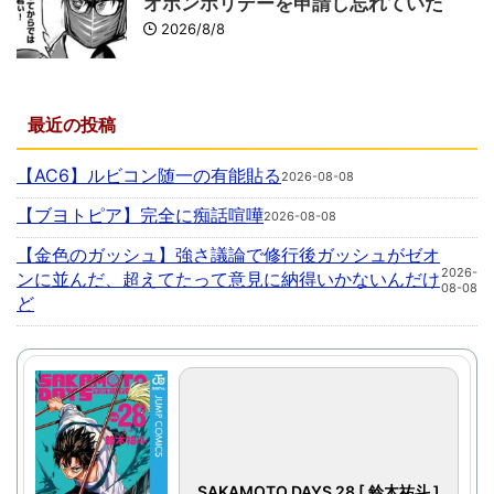
オボンホリデーを申請し忘れていた
2026/8/8
最近の投稿
【AC6】ルビコン随一の有能貼る
2026-08-08
【ブヨトピア】完全に痴話喧嘩
2026-08-08
【金色のガッシュ】強さ議論で修行後ガッシュがゼオ
2026-
ンに並んだ、超えてたって意見に納得いかないんだけ
08-08
ど
SAKAMOTO DAYS 28 [ 鈴木祐斗 ]