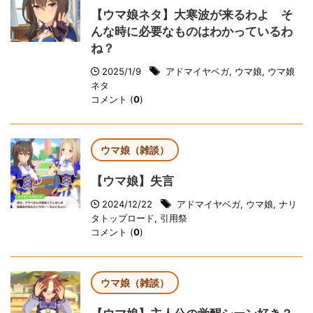
【ウマ娘ネタ】大寒波が来るわよ そ
んな時に必要なものはわかっているわ
ね？
2025/1/9
アドマイヤベガ
,
ウマ娘
,
ウマ娘
ネタ
コメント (
0
)
ウマ娘（雑談）
【ウマ娘】失言
2024/12/22
アドマイヤベガ
,
ウマ娘
,
ナリ
タトップロード
,
引用祭
コメント (
0
)
ウマ娘（雑談）