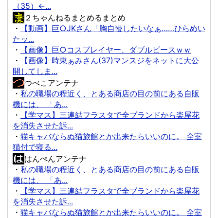
（35）←...
２ちゃんねるまとめるまとめ
・
【動画】巨○JKさん「胸自慢したいなぁ……ひらめい
たッ...
・
【画像】巨○コスプレイヤー、ダブルピースｗｗ
・
【画像】時東ぁみさん(37)マンスジをネットに大公
開してしま...
つべこアンテナ
・
私の職場の程近く、とある商店の目の前にある自販
機には、 「あ...
・
【学マス】三連結フラスタで全ブランドから楽屋花
を消失させた訴...
・
猫キャバならぬ猫旅館とか出来たらいいのに。 全室
猫付で寝る...
はんぺんアンテナ
・
私の職場の程近く、とある商店の目の前にある自販
機には、 「あ...
・
【学マス】三連結フラスタで全ブランドから楽屋花
を消失させた訴...
・
猫キャバならぬ猫旅館とか出来たらいいのに。 全室