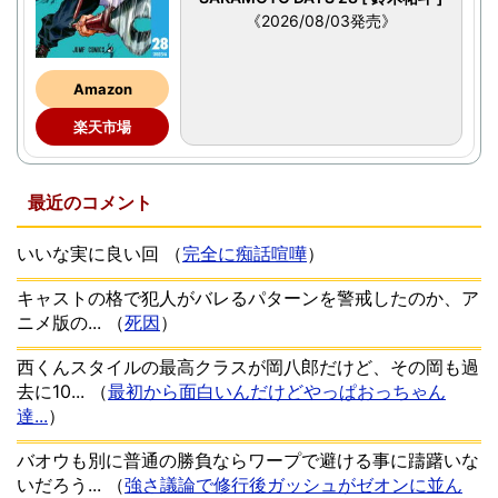
《2026/08/03発売》
Amazon
楽天市場
最近のコメント
いいな実に良い回
（
完全に痴話喧嘩
）
キャストの格で犯人がバレるパターンを警戒したのか、ア
ニメ版の...
（
死因
）
西くんスタイルの最高クラスが岡八郎だけど、その岡も過
去に10...
（
最初から面白いんだけどやっぱおっちゃん
達...
）
バオウも別に普通の勝負ならワープで避ける事に躊躇いな
いだろう...
（
強さ議論で修行後ガッシュがゼオンに並ん