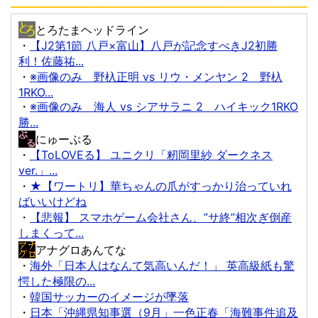
とろたまヘッドライン
・
【J2第1節 八戸×富山】八戸が記念すべきJ2初勝
利！佐藤祐...
・
※画像のみ 野杁正明 vs リウ・メンヤン 2 野杁
1RKO...
・
※画像のみ 海人 vs シアサラニ 2 ハイキック1RKO
勝...
にゅーぷる
・
【ToLOVEる】 ユニクリ「籾岡里紗 ダークネス
ver.」...
・
★【ワートリ】華ちゃんの爪がすっかり治っていれ
ばいいけどね
・
【悲報】 スマホゲーム会社さん、”サ終”相次ぎ倒産
しまくって...
アナグロあんてな
・
海外「日本人はなんて気高いんだ！」 英高級紙も驚
愕した極限の...
・
韓国サッカーのイメージが墜落
・
日本「沖縄県知事選（9月」一色正春「海難事件追及