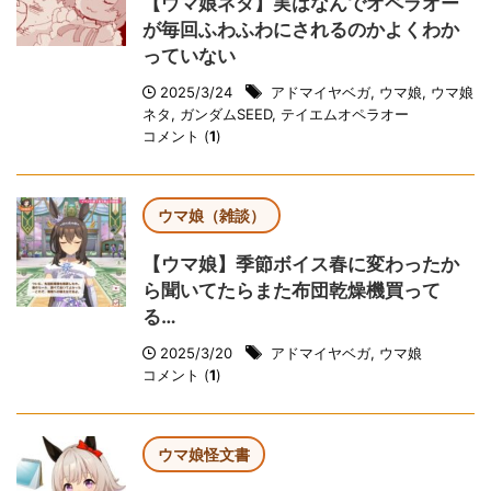
【ウマ娘ネタ】実はなんでオペラオー
が毎回ふわふわにされるのかよくわか
っていない
2025/3/24
アドマイヤベガ
,
ウマ娘
,
ウマ娘
ネタ
,
ガンダムSEED
,
テイエムオペラオー
コメント (
1
)
ウマ娘（雑談）
【ウマ娘】季節ボイス春に変わったか
ら聞いてたらまた布団乾燥機買って
る…
2025/3/20
アドマイヤベガ
,
ウマ娘
コメント (
1
)
ウマ娘怪文書