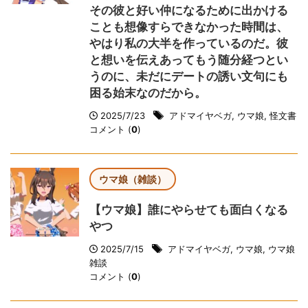
その彼と好い仲になるために出かける
ことも想像すらできなかった時間は、
やはり私の大半を作っているのだ。彼
と想いを伝えあってもう随分経つとい
うのに、未だにデートの誘い文句にも
困る始末なのだから。
2025/7/23
アドマイヤベガ
,
ウマ娘
,
怪文書
コメント (
0
)
ウマ娘（雑談）
【ウマ娘】誰にやらせても面白くなる
やつ
2025/7/15
アドマイヤベガ
,
ウマ娘
,
ウマ娘
雑談
コメント (
0
)