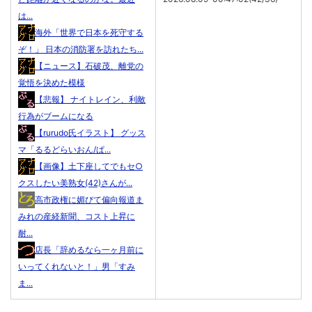
は...
海外「世界で日本を死守する
ぞ！」 日本の消防署を訪れたち...
【ニュース】石破茂、離党の
覚悟を決めた模様
【悲報】 ナイトレイン、利敵
行為がブームになる
【rurudo氏イラスト】 グッス
マ「るるどらいおん/ぱ...
【画像】土下座してでもセ○
クスしたい美熟女(42)さんが...
高市政権に媚びて偏向報道ま
みれの産経新聞、コスト上昇に
耐...
店長「辞めるなら一ヶ月前に
いってくれないと！」男「すみ
ま...