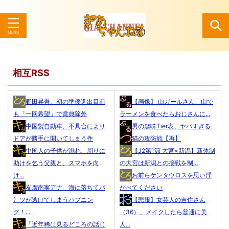
検索
相互RSS
野田昇吾、初の準優進出目前
【画像】 山ガールさん、山で
も「一回希望」で賞典除外
ラーメンを食べたらおじさんに...
中国製自動車、不具合により
男の趣味Tier表、ヤバすぎる
ドアが勝手に開いてしまう件
猫の攻防戦【再】
中国人の子供が溺れ、周りに
【J2第1節 大宮×新潟】新体制
助けを乞う父親と、スマホを向
の大宮は新潟との接戦を制...
け...
お前らケンタウロスを思い浮
友廣南実アナ 海に落ちてパ
かべてください
冫ツが透けてしまうハプニン
【悲報】女芸人の吉住さん
グ！...
（36）、メイクしたら普通に美
「近年稀に見るどころの話じ
人...