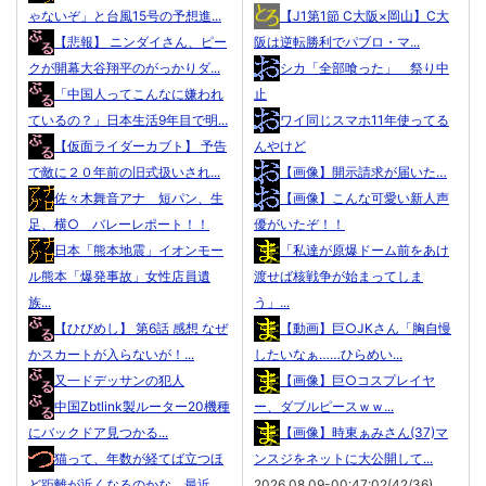
ゃないぞ」と台風15号の予想進...
【J1第1節 C大阪×岡山】C大
【悲報】 ニンダイさん、ピー
阪は逆転勝利でパブロ・マ...
クが開幕大谷翔平のがっかりダ...
シカ「全部喰った」 祭り中
「中国人ってこんなに嫌われ
止
ているの？」日本生活9年目で明...
ワイ同じスマホ11年使ってる
【仮面ライダーカブト】 予告
んやけど
で敵に２０年前の旧式扱いされ...
【画像】開示請求が届いた…
佐々木舞音アナ 短パン、生
【画像】こんな可愛い新人声
足、横○ バレーレポート！！
優がいたぞ！！
日本「熊本地震」イオンモー
「私達が原爆ドーム前をあけ
ル熊本「爆発事故」女性店員遺
渡せば核戦争が始まってしま
族...
う」...
【ひびめし】 第6話 感想 なぜ
【動画】巨○JKさん「胸自慢
かスカートが入らないが！...
したいなぁ……ひらめい...
又一ドデッサンの犯人
【画像】巨○コスプレイヤ
中国Zbtlink製ルーター20機種
ー、ダブルピースｗｗ...
にバックドア見つかる...
【画像】時東ぁみさん(37)マ
猫って、年数が経てば立つほ
ンスジをネットに大公開して...
ど距離が近くなるのかな。最近
2026.08.09-00:47:02(42/36)