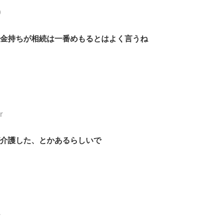
0
金持ちが相続は一番めもるとはよく言うね
r
介護した、とかあるらしいで
r