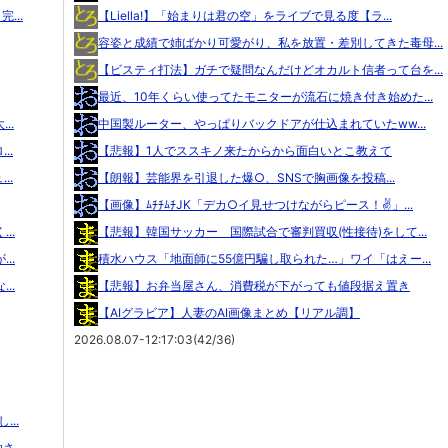
...
【Liella!】「始まりは君の空」をライブで見る度【ラ...
容姿と成績で姉ばかり可愛がり、私を放置・差別してきた毒母...
【ビスティ打法】ガチで疑問なんだけどオカルト信者って台を...
最近、10年くらい使ってたモニターが流石に焼き付き始めた...
..
中国製ルーター、やっぱりバックドアが仕込まれていたww...
..
【悲報】1人でススキノ来たからから面白いとこ教えて
..
【朗報】芸能界を引退した爆○、SNSで胸画像を投稿...
【画像】ﾑﾁﾁﾑﾁJK「デカ○イ見せつけながらピース！✌」...
..
【悲報】韓国サッカー 国際試合で審判買収(性接待)をして...
..
積水ハウス「地面師に55億円騙し取られた…」ワイ「はえー...
..
【悲報】お弁当屋さん、消費税が下がっても値段据え置き
【AIグラビア】人妻のAI画像まとめ【リアル調】
2026.08.07-12:17:03(42/36)
..
...