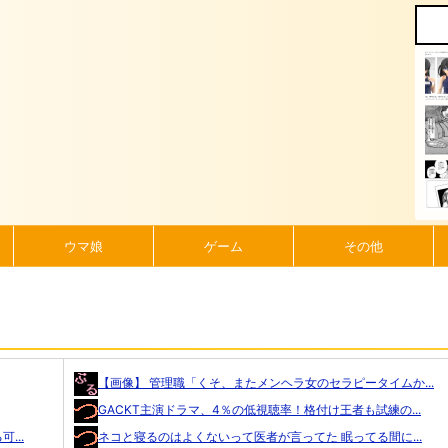
ウマ娘
ゲーム
その他
【画像】 管理職「くそ、またメンヘラ女のセラピータイムか...
GACKT主演ドラマ、4％の低視聴率！格付け王者も試練の...
...
ネコと寝るのはよくないって医者が言ってた 眠ってる間に...