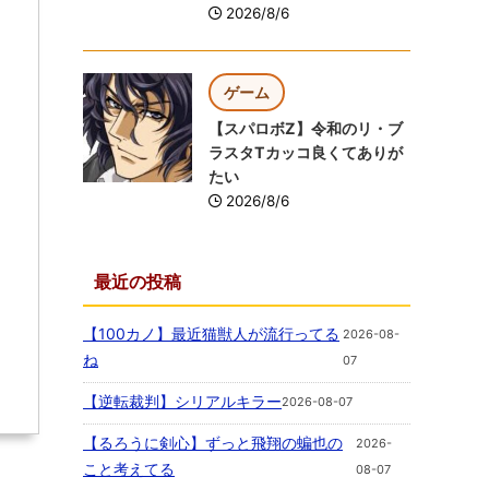
2026/8/6
ゲーム
【スパロボZ】令和のリ・ブ
ラスタTカッコ良くてありが
たい
2026/8/6
最近の投稿
【100カノ】最近猫獣人が流行ってる
2026-08-
ね
07
【逆転裁判】シリアルキラー
2026-08-07
【るろうに剣心】ずっと飛翔の蝙也の
2026-
こと考えてる
08-07