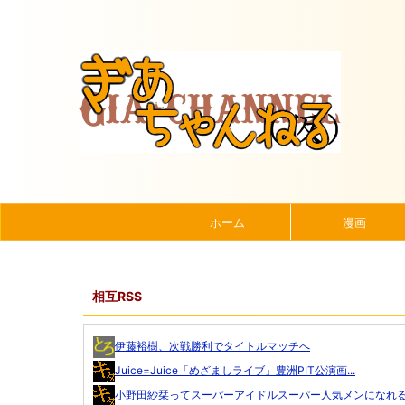
ホーム
漫画
相互RSS
伊藤裕樹、次戦勝利でタイトルマッチへ
Juice=Juice「めざましライブ」豊洲PIT公演画...
小野田紗栞ってスーパーアイドルスーパー人気メンになれる可