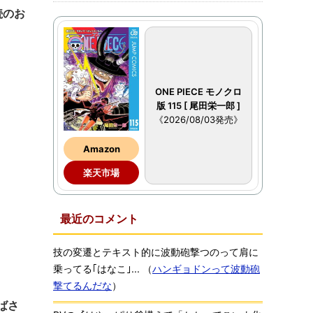
続のお
ONE PIECE モノクロ
版 115 [ 尾田栄一郎 ]
《2026/08/03発売》
Amazon
楽天市場
最近のコメント
技の変遷とテキスト的に波動砲撃つのって肩に
乗ってる｢はなこ｣...
（
ハンギョドンって波動砲
撃てるんだな
）
ばさ