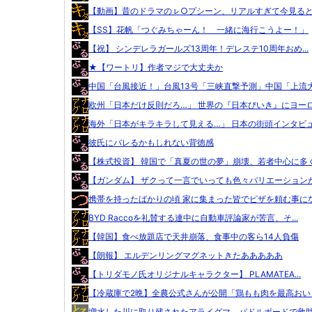
【動画】昔のドラマのㇾ○プシーン、リアルすぎて今見ると完
【SS】花帆「つぐみちゃーん！ 一緒に海行こうよー！」
【祝】 シンデレラガールズ13周年！デレステ10周年おめ...
★【ワートリ】作者マジで大丈夫か
中国「台風接近！」台風13号「三峡直撃予測」中国「上流大.
欧州「日本だけ反則だろ…」 世界の『日本びいき』にヨーロ.
海外「日本がキラキラして見える…」 日本の街頭インタビュ.
彼氏にバレるかもしれない背徳感
【株式投資】 韓国で「真夏の世の夢」崩壊、若者中心に多く.
【ガンダム】 ザクって一言でいっても色々バリエーションが.
携帯を持ったばかりの頃 家に集まった皆でピザを頼む事にな.
BYD Raccoを礼賛する連中に自動車評論家が苦言、そ...
【韓国】食べ放題店で天井崩落、食事中の客ら14人負傷
【朗報】 エルデンリングマグネットきたあああああ
【トリダモノ氏オリジナルキャラクター】 PLAMATEA...
【冷蔵庫で2晩】全農公式さんが公開「鶏もも肉を最高おいし.
増水した川に取り残されたアライグマ、パドルボードで救助さ