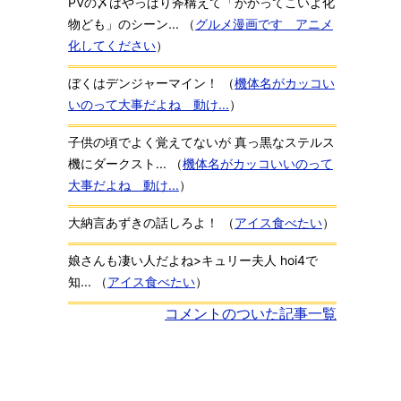
PVの〆はやっぱり斧構えて「かかってこいよ化
物ども」のシーン...
（
グルメ漫画です アニメ
化してください
）
ぼくはデンジャーマイン！
（
機体名がカッコい
いのって大事だよね 動け...
）
子供の頃でよく覚えてないが 真っ黒なステルス
機にダークスト...
（
機体名がカッコいいのって
大事だよね 動け...
）
大納言あずきの話しろよ！
（
アイス食べたい
）
娘さんも凄い人だよね>キュリー夫人 hoi4で
知...
（
アイス食べたい
）
コメントのついた記事一覧