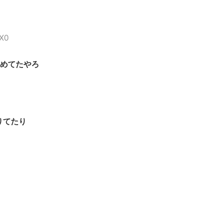
kX0
めてたやろ
りてたり