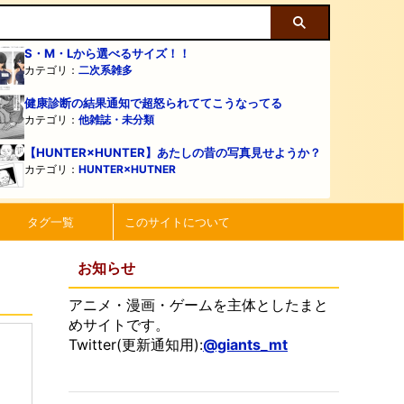
S・M・Lから選べるサイズ！！
カテゴリ：
二次系雑多
健康診断の結果通知で超怒られててこうなってる
カテゴリ：
他雑誌・未分類
【HUNTER×HUNTER】あたしの昔の写真見せようか？
カテゴリ：
HUNTER×HUTNER
タグ一覧
このサイトについて
お知らせ
アニメ・漫画・ゲームを主体としたまと
めサイトです。
Twitter(更新通知用):
@giants_mt