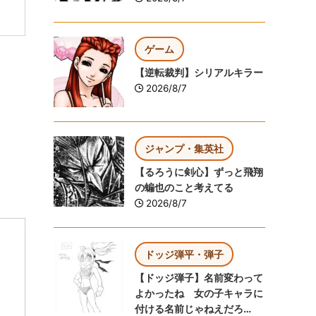
ゲーム
【逆転裁判】シリアルキラー
2026/8/7
ジャンプ・集英社
【るろうに剣心】ずっと飛翔
の蝙也のこと考えてる
2026/8/7
ドッジ弾平・弾子
【ドッジ弾子】名前変わって
よかったね 女の子キャラに
付ける名前じゃねえだろ…